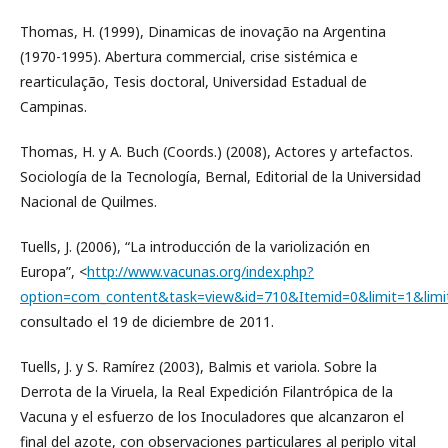
Thomas, H. (1999), Dinamicas de inovação na Argentina
(1970-1995). Abertura commercial, crise sistémica e
rearticulação, Tesis doctoral, Universidad Estadual de
Campinas.
Thomas, H. y A. Buch (Coords.) (2008), Actores y artefactos.
Sociología de la Tecnología, Bernal, Editorial de la Universidad
Nacional de Quilmes.
Tuells, J. (2006), “La introducción de la variolización en
Europa”, <
http://www.vacunas.org/index.php?
option=com_content&task=view&id=710&Itemid=0&limit=1&limi
consultado el 19 de diciembre de 2011.
Tuells, J. y S. Ramírez (2003), Balmis et variola. Sobre la
Derrota de la Viruela, la Real Expedición Filantrópica de la
Vacuna y el esfuerzo de los Inoculadores que alcanzaron el
final del azote, con observaciones particulares al periplo vital