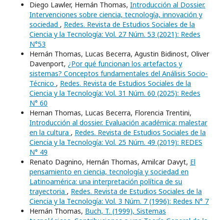
Diego Lawler, Hernán Thomas,
Introducción al Dossier.
Intervenciones sobre ciencia, tecnología, innovación y
sociedad
,
Redes. Revista de Estudios Sociales de la
Ciencia y la Tecnología: Vol. 27 Núm. 53 (2021): Redes
N°53
Hernán Thomas, Lucas Becerra, Agustin Bidinost, Oliver
Davenport,
¿Por qué funcionan los artefactos y
sistemas? Conceptos fundamentales del Análisis Socio-
Técnico
,
Redes. Revista de Estudios Sociales de la
Ciencia y la Tecnología: Vol. 31 Núm. 60 (2025): Redes
N° 60
Hernan Thomas, Lucas Becerra, Florencia Trentini,
Introducción al dossier. Evaluación académica: malestar
en la cultura
,
Redes. Revista de Estudios Sociales de la
Ciencia y la Tecnología: Vol. 25 Núm. 49 (2019): REDES
N° 49
Renato Dagnino, Hernán Thomas, Amilcar Davyt,
El
pensamiento en ciencia, tecnología y sociedad en
Latinoamérica: una interpretación política de su
trayectoria
,
Redes. Revista de Estudios Sociales de la
Ciencia y la Tecnología: Vol. 3 Núm. 7 (1996): Redes N° 7
Hernán Thomas,
Buch, T. (1999), Sistemas