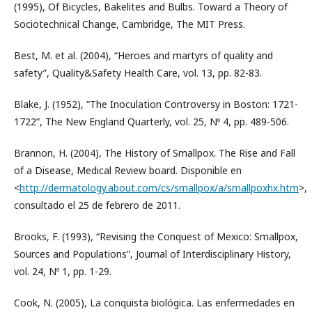
(1995), Of Bicycles, Bakelites and Bulbs. Toward a Theory of
Sociotechnical Change, Cambridge, The MIT Press.
Best, M. et al. (2004), “Heroes and martyrs of quality and
safety”, Quality&Safety Health Care, vol. 13, pp. 82-83.
Blake, J. (1952), “The Inoculation Controversy in Boston: 1721-
1722”, The New England Quarterly, vol. 25, Nº 4, pp. 489-506.
Brannon, H. (2004), The History of Smallpox. The Rise and Fall
of a Disease, Medical Review board. Disponible en
<
http://dermatology.about.com/cs/smallpox/a/smallpoxhx.htm
>,
consultado el 25 de febrero de 2011.
Brooks, F. (1993), “Revising the Conquest of Mexico: Smallpox,
Sources and Populations”, Journal of Interdisciplinary History,
vol. 24, Nº 1, pp. 1-29.
Cook, N. (2005), La conquista biológica. Las enfermedades en