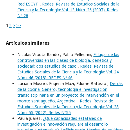
Red ESCYT.
,
Redes. Revista de Estudios Sociales de la
Ciencia y la Tecnología: Vol. 13 Núm. 26 (2007): Redes
N° 26
1
2
>
>>
Artículos similares
Nicolás Vilouta Rando , Pablo Pellegrini,
El lugar de las
controversias en las clases de biología, genética y
sociedad: dos estudios de caso
,
Redes. Revista de
Estudios Sociales de la Ciencia y la Tecnología: Vol. 24
Núm. 46 (2018): REDES Nº 46
Luciana Muscio, Eugenia Muzi, Edurne Battista ,
Detrás
de la cocina. Género, tecnología e investigación
transdisciplinaria en un proyecto de intervención en el
monte santiagueño, Argentina.
,
Redes. Revista de
Estudios Sociales de la Ciencia y la Tecnología: Vol. 28
Núm. 55 (2022): Redes N°55
Paula Juarez,
¿Qué capacidades estatales de
investigación e innovación requiere el desarrollo
inclusivo sustentable? Análisis socio-técnico de políticas