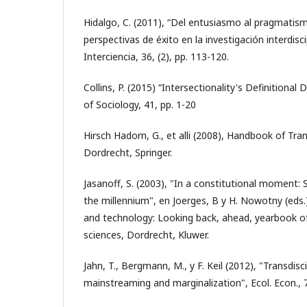
Hidalgo, C. (2011), “Del entusiasmo al pragmatis
perspectivas de éxito en la investigación interdisci
Interciencia, 36, (2), pp. 113-120.
Collins, P. (2015) “Intersectionality's Definitiona
of Sociology, 41, pp. 1-20
Hirsch Hadorn, G., et alli (2008), Handbook of Tran
Dordrecht, Springer.
Jasanoff, S. (2003), "In a constitutional moment: 
the millennium", en Joerges, B y H. Nowotny (eds.)
and technology: Looking back, ahead, yearbook of
sciences, Dordrecht, Kluwer.
Jahn, T., Bergmann, M., y F. Keil (2012), "Transdisc
mainstreaming and marginalization", Ecol. Econ., 7