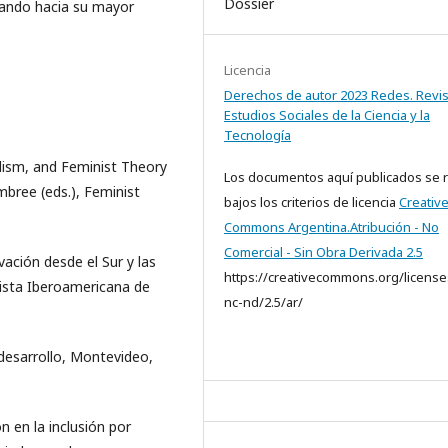
Dossier
tando hacia su mayor
Licencia
Derechos de autor 2023 Redes. Revis
Estudios Sociales de la Ciencia y la
Tecnología
alism, and Feminist Theory
Los documentos aquí publicados se 
mbree (eds.), Feminist
bajos los criterios de licencia
Creativ
Commons Argentina.Atribución - No
Comercial - Sin Obra Derivada 2.5
ovación desde el Sur y las
https://creativecommons.org/license
vista Iberoamericana de
nc-nd/2.5/ar/
 desarrollo, Montevideo,
ón en la inclusión por