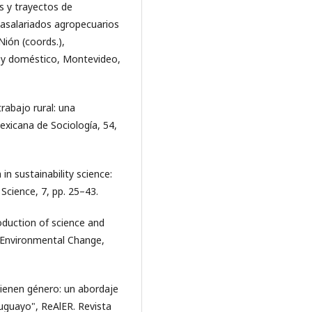
s y trayectos de
s asalariados agropecuarios
 Nión (coords.),
al y doméstico, Montevideo,
trabajo rural: una
exicana de Sociología, 54,
h in sustainability science:
 Science, 7, pp. 25–43.
oduction of science and
l Environmental Change,
s tienen género: un abordaje
ruguayo", ReAlER. Revista