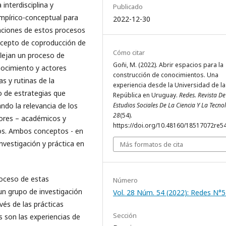
interdisciplina y
Publicado
empírico-conceptual para
2022-12-30
maciones de estos procesos
oncepto de coproducción de
Cómo citar
flejan un proceso de
Goñi, M. (2022). Abrir espacios para la
onocimiento y actores
construcción de conocimientos. Una
s y rutinas de la
experiencia desde la Universidad de la
 de estrategias que
República en Uruguay.
Redes. Revista De
ando la relevancia de los
Estudios Sociales De La Ciencia Y La Tecno
28
(54).
tores – académicos y
https://doi.org/10.48160/18517072re5
tos. Ambos conceptos - en
investigación y práctica en
Más formatos de cita
roceso de estas
Número
 un grupo de investigación
Vol. 28 Núm. 54 (2022): Redes N°
vés de las prácticas
Sección
s son las experiencias de