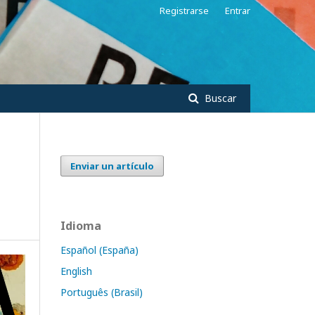
Registrarse
Entrar
Buscar
Enviar un artículo
Idioma
Español (España)
English
Português (Brasil)