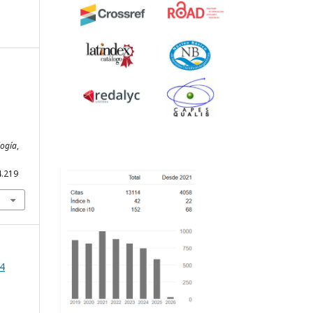
logía
,
4.219
54