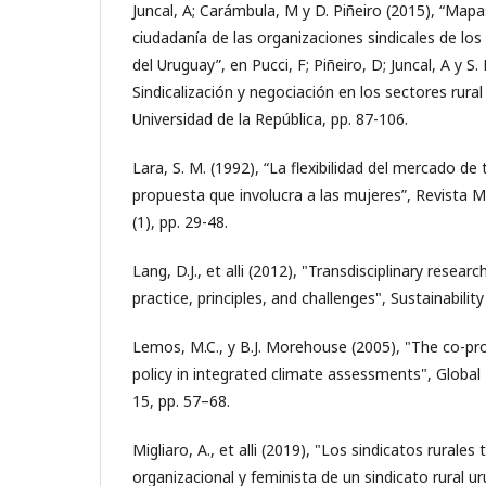
Juncal, A; Carámbula, M y D. Piñeiro (2015), “Mapa
ciudadanía de las organizaciones sindicales de lo
del Uruguay”, en Pucci, F; Piñeiro, D; Juncal, A y S.
Sindicalización y negociación en los sectores rur
Universidad de la República, pp. 87-106.
Lara, S. M. (1992), “La flexibilidad del mercado de 
propuesta que involucra a las mujeres”, Revista M
(1), pp. 29-48.
Lang, D.J., et alli (2012), "Transdisciplinary researc
practice, principles, and challenges", Sustainability
Lemos, M.C., y B.J. Morehouse (2005), "The co-pr
policy in integrated climate assessments", Globa
15, pp. 57–68.
Migliaro, A., et alli (2019), "Los sindicatos rurale
organizacional y feminista de un sindicato rural u