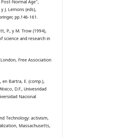
he Post-Normal Age",
 y J. Lemons (eds),
pringer, pp.146-161.
t, P., y M. Trow (1994),
f science and research in
 London, Free Association
 en Bartra, E. (comp.),
xico, D.F., Univesridad
iversidad Nacional
and Technology: activism,
alization, Massachusetts,