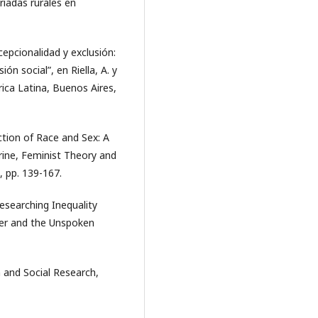
ariadas rurales en
excepcionalidad y exclusión:
ón social”, en Riella, A. y
ica Latina, Buenos Aires,
ction of Race and Sex: A
trine, Feminist Theory and
, pp. 139-167.
Researching Inequality
wer and the Unspoken
 and Social Research,