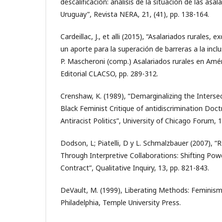
descalificación: análisis de la situación de las asal
Uruguay”, Revista NERA, 21, (41), pp. 138-164.
Cardeillac, J., et alli (2015), “Asalariados rurales, 
un aporte para la superación de barreras a la inclusi
P. Mascheroni (comp.) Asalariados rurales en Amér
Editorial CLACSO, pp. 289-312.
Crenshaw, K. (1989), “Demarginalizing the Interse
Black Feminist Critique of antidiscrimination Doc
Antiracist Politics”, University of Chicago Forum, 1
Dodson, L; Piatelli, D y L. Schmalzbauer (2007), “
Through Interpretive Collaborations: Shifting Po
Contract”, Qualitative Inquiry, 13, pp. 821-843.
DeVault, M. (1999), Liberating Methods: Feminism
Philadelphia, Temple University Press.