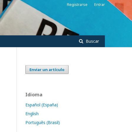
Registrarse
Entrar
Buscar
Enviar un artículo
Idioma
Español (España)
English
Português (Brasil)