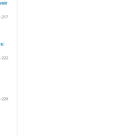
voir
-217
s:
-222
-229