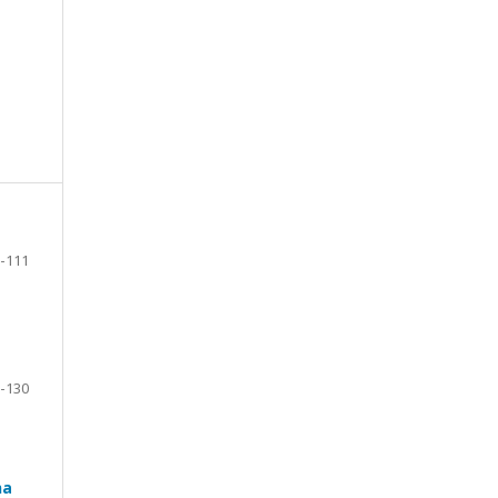
-111
-130
na