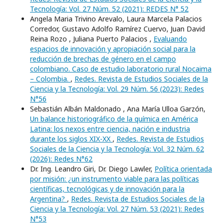
Tecnología: Vol. 27 Núm. 52 (2021): REDES N° 52
Angela Maria Trivino Arevalo, Laura Marcela Palacios
Corredor, Gustavo Adolfo Ramírez Cuervo, Juan David
Reina Rozo , Juliana Puerto Palacios ,
Evaluando
espacios de innovación y apropiación social para la
reducción de brechas de género en el campo
colombiano. Caso de estudio laboratorio rural Nocaima
– Colombia.
,
Redes. Revista de Estudios Sociales de la
Ciencia y la Tecnología: Vol. 29 Núm. 56 (2023): Redes
N°56
Sebastián Albán Maldonado , Ana María Ulloa Garzón,
Un balance historiográfico de la química en América
Latina: los nexos entre ciencia, nación e industria
durante los siglos XIX-XX
,
Redes. Revista de Estudios
Sociales de la Ciencia y la Tecnología: Vol. 32 Núm. 62
(2026): Redes N°62
Dr. Ing. Leandro Giri, Dr. Diego Lawler,
Política orientada
por misión: ¿un instrumento viable para las políticas
científicas, tecnológicas y de innovación para la
Argentina?
,
Redes. Revista de Estudios Sociales de la
Ciencia y la Tecnología: Vol. 27 Núm. 53 (2021): Redes
N°53