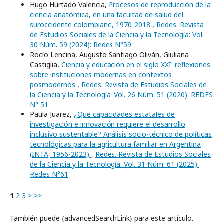
Hugo Hurtado Valencia,
Procesos de reproducción de la
ciencia anatómica, en una facultad de salud del
suroccidente colombiano, 1970-2018
,
Redes. Revista
de Estudios Sociales de la Ciencia y la Tecnología: Vol.
30 Núm. 59 (2024): Redes N°59
Rocío Lencina, Augusto Santiago Oliván, Giuliana
Castiglia,
Ciencia y educación en el siglo XXI: reflexiones
sobre instituciones modernas en contextos
posmodernos
,
Redes. Revista de Estudios Sociales de
la Ciencia y la Tecnología: Vol. 26 Núm. 51 (2020): REDES
N° 51
Paula Juarez,
¿Qué capacidades estatales de
investigación e innovación requiere el desarrollo
inclusivo sustentable? Análisis socio-técnico de políticas
tecnológicas para la agricultura familiar en Argentina
(INTA, 1956-2023)
,
Redes. Revista de Estudios Sociales
de la Ciencia y la Tecnología: Vol. 31 Núm. 61 (2025):
Redes N°61
1
2
3
>
>>
También puede {advancedSearchLink} para este artículo.