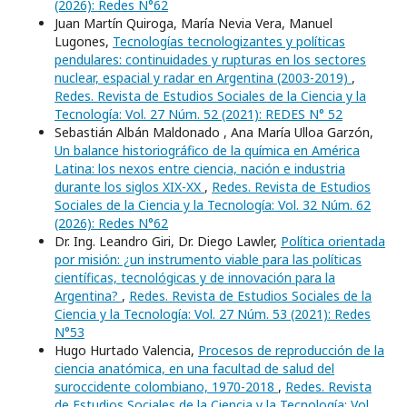
(2026): Redes N°62
Juan Martín Quiroga, María Nevia Vera, Manuel
Lugones,
Tecnologías tecnologizantes y políticas
pendulares: continuidades y rupturas en los sectores
nuclear, espacial y radar en Argentina (2003-2019)
,
Redes. Revista de Estudios Sociales de la Ciencia y la
Tecnología: Vol. 27 Núm. 52 (2021): REDES N° 52
Sebastián Albán Maldonado , Ana María Ulloa Garzón,
Un balance historiográfico de la química en América
Latina: los nexos entre ciencia, nación e industria
durante los siglos XIX-XX
,
Redes. Revista de Estudios
Sociales de la Ciencia y la Tecnología: Vol. 32 Núm. 62
(2026): Redes N°62
Dr. Ing. Leandro Giri, Dr. Diego Lawler,
Política orientada
por misión: ¿un instrumento viable para las políticas
científicas, tecnológicas y de innovación para la
Argentina?
,
Redes. Revista de Estudios Sociales de la
Ciencia y la Tecnología: Vol. 27 Núm. 53 (2021): Redes
N°53
Hugo Hurtado Valencia,
Procesos de reproducción de la
ciencia anatómica, en una facultad de salud del
suroccidente colombiano, 1970-2018
,
Redes. Revista
de Estudios Sociales de la Ciencia y la Tecnología: Vol.