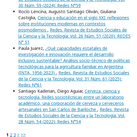
30 Núm. 59 (2024): Redes N°59
Rocío Lencina, Augusto Santiago Oliván, Giuliana
Castiglia,
Ciencia y educación en el siglo XXI: reflexiones
sobre instituciones modernas en contextos
posmodernos
,
Redes. Revista de Estudios Sociales de
la Ciencia y la Tecnología: Vol. 26 Núm. 51 (2020): REDES
N° 51
Paula Juarez,
¿Qué capacidades estatales de
investigación e innovación requiere el desarrollo
inclusivo sustentable? Análisis socio-técnico de políticas
tecnológicas para la agricultura familiar en Argentina
(INTA, 1956-2023)
,
Redes. Revista de Estudios Sociales
de la Ciencia y la Tecnología: Vol. 31 Núm. 61 (2025):
Redes N°61
Santiago Kaderian, Diego Aguiar,
Cerveza, ciencia y
tecnología. Redes sociotécnicas entre un laboratorio
académico, una corporación de cerveza y cerveceros
artesanales en San Carlos de Bariloche
,
Redes. Revista
de Estudios Sociales de la Ciencia y la Tecnología: Vol.
28 Núm. 54 (2022): Redes N°54
1
2
3
>
>>