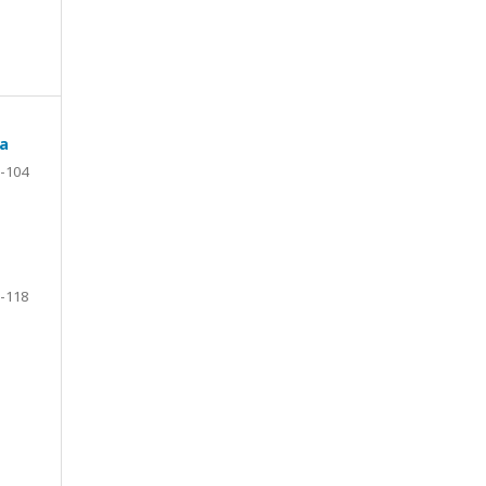
ta
-104
-118