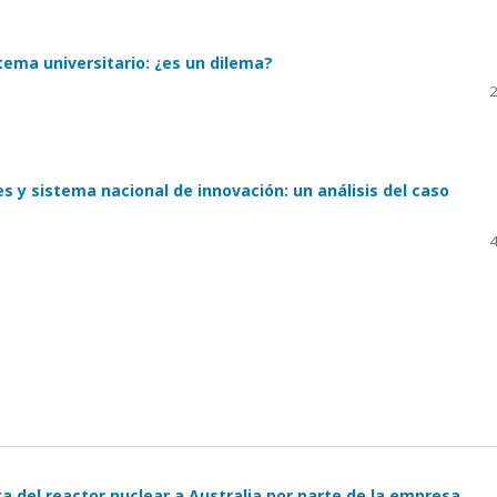
stema universitario: ¿es un dilema?
2
s y sistema nacional de innovación: un análisis del caso
4
ta del reactor nuclear a Australia por parte de la empresa