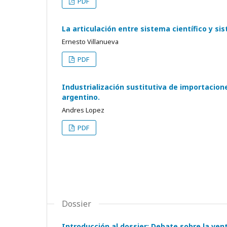
PDF
La articulación entre sistema científico y si
Ernesto Villanueva
PDF
Industrialización sustitutiva de importacione
argentino.
Andres Lopez
PDF
Dossier
Introducción al dossier: Debate sobre la ven