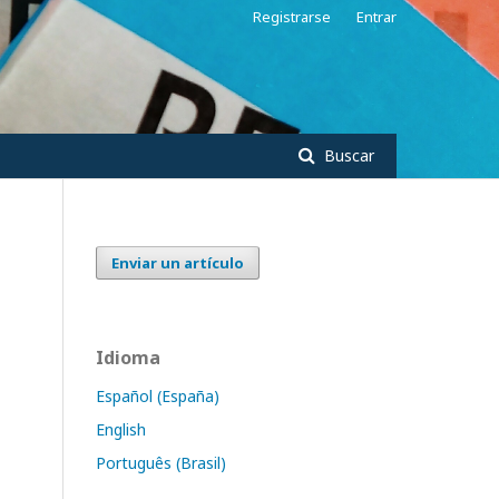
Registrarse
Entrar
Buscar
Enviar un artículo
Idioma
Español (España)
English
Português (Brasil)