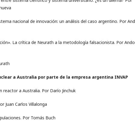
 entre sistema científico y sistema universitario: ¿es un dilema? Por
anueva
istema nacional de innovación: un análisis del caso argentino. Por An
ión». La crítica de Neurath a la metodología falsacionista. Por Ando
urath
uclear a Australia por parte de la empresa argentina INVAP
n reactor a Australia. Por Darío Jinchuk
or Juan Carlos Villalonga
nipulaciones. Por Tomás Buch