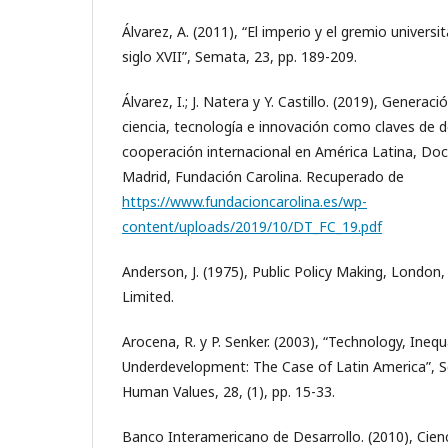
Álvarez, A. (2011), “El imperio y el gremio univers
siglo XVII”, Semata, 23, pp. 189-209.
Álvarez, I.; J. Natera y Y. Castillo. (2019), Generac
ciencia, tecnología e innovación como claves de d
cooperación internacional en América Latina, D
Madrid, Fundación Carolina. Recuperado de
https://www.fundacioncarolina.es/wp-
content/uploads/2019/10/DT_FC_19.pdf
Anderson, J. (1975), Public Policy Making, Londo
Limited.
Arocena, R. y P. Senker. (2003), “Technology, Inequ
Underdevelopment: The Case of Latin America”, S
Human Values, 28, (1), pp. 15-33.
Banco Interamericano de Desarrollo. (2010), Cienc