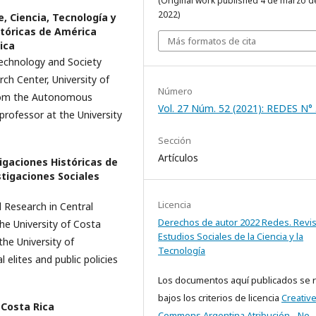
(Original work published 4 de marzo d
2022)
 Ciencia, Tecnología y
stóricas de América
Más formatos de cita
ica
Technology and Society
ch Center, University of
Número
from the Autonomous
Vol. 27 Núm. 52 (2021): REDES N°
 professor at the University
Sección
Artículos
igaciones Históricas de
stigaciones Sociales
Licencia
l Research in Central
Derechos de autor 2022 Redes. Revis
he University of Costa
Estudios Sociales de la Ciencia y la
the University of
Tecnología
 elites and public policies
Los documentos aquí publicados se 
bajos los criterios de licencia
Creativ
 Costa Rica
Commons Argentina.Atribución - No