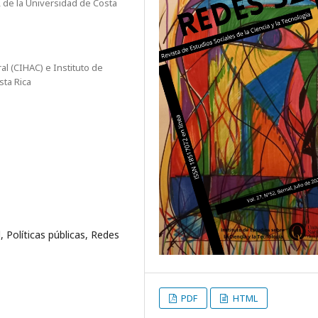
, de la Universidad de Costa
al (CIHAC) e Instituto de
sta Rica
, Políticas públicas, Redes
PDF
HTML