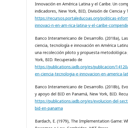
Innovación en América Latina y el Caribe. Un com
indicadores, New York, BID, División de Ciencia y
https://recursos.portaleducoas.org/politicas-info
innovaci-n-en-am-rica-latina-y-el-caribe-compendi
Banco Interamericano de Desarrollo. (2018a), La
ciencia, tecnología e innovación en América Latina
una recolección piloto y propuesta metodológica
York, BID. Recuperado de
https://publications.iadb.org/es/publicacion/1412
en-ciencia-tecnologia-e-innovacion-en-america-lat
Banco Interamericano de Desarrollo. (2018b), Evol
y apoyo del BID en Panamá, New York, BID. Rec
https://publications.iadb.org/es/evolucion-del-sec
bid-en-panama
Bardach, E. (1979), The Implementation Game: Wh