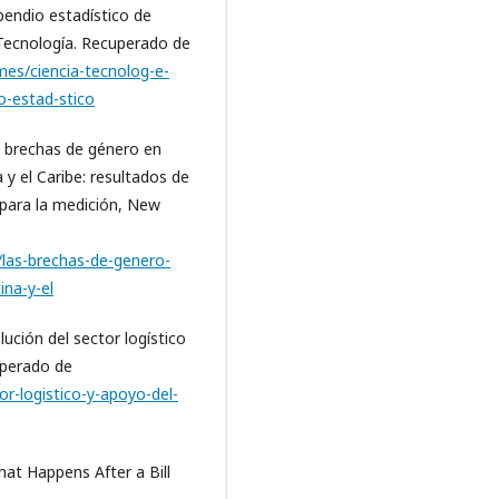
pendio estadístico de
 Tecnología. Recuperado de
rmes/ciencia-tecnolog-e-
o-estad-stico
s brechas de género en
 y el Caribe: resultados de
 para la medición, New
0/las-brechas-de-genero-
ina-y-el
ución del sector logístico
uperado de
tor-logistico-y-apoyo-del-
at Happens After a Bill