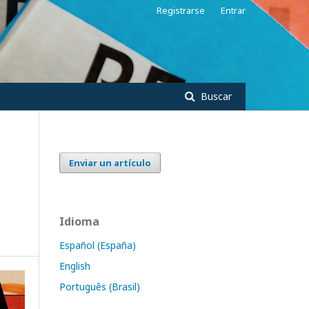
Registrarse
Entrar
Buscar
Enviar un artículo
Idioma
Español (España)
English
Português (Brasil)