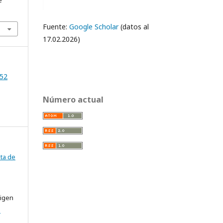
e
Fuente:
Google Scholar
(datos al
17.02.2026)
 52
Número actual
ta de
rigen
e