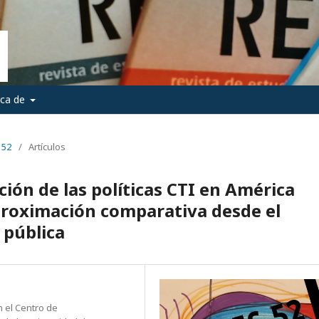
rca de
 52
/
Artículos
ión de las políticas CTI en América
proximación comparativa desde el
a pública
 el Centro de