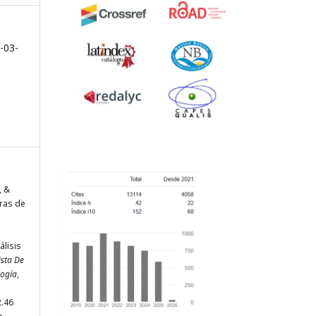
-03-
, &
uras de
lisis
ista De
logía
,
2.46