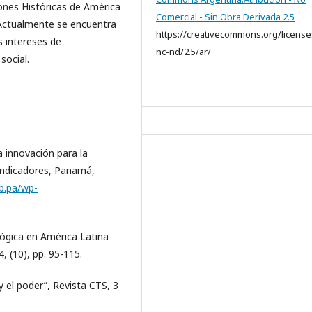
iones Históricas de América
Comercial - Sin Obra Derivada 2.5
. Actualmente se encuentra
https://creativecommons.org/license
 intereses de
nc-nd/2.5/ar/
social.
la innovación para la
 indicadores, Panamá,
b.pa/wp-
ológica en América Latina
, (10), pp. 95-115.
y el poder”, Revista CTS, 3