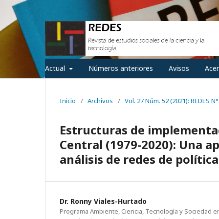
Actual
Números anteriores
Avisos
Ace
Inicio
/
Archivos
/
Vol. 27 Núm. 52 (2021): REDES N°
Estructuras de implementac
Central (1979-2020): Una a
análisis de redes de polític
Dr. Ronny Viales-Hurtado
Programa Ambiente, Ciencia, Tecnología y Sociedad en