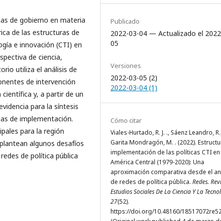
mas de gobierno en materia
Publicado
órica de las estructuras de
2022-03-04 — Actualizado el 2022
05
ogía e innovación (CTI) en
pectiva de ciencia,
Versiones
io utiliza el análisis de
2022-03-05 (2)
ponentes de intervención
2022-03-04 (1)
ientífica y, a partir de un
videncia para la síntesis
apas de implementación.
Cómo citar
ipales para la región
Viales-Hurtado, R. J. ., Sáenz Leandro, R.
Garita Mondragón, M. . (2022). Estruct
 plantean algunos desafíos
implementación de las políticas CTI en
 redes de política pública
América Central (1979-2020): Una
aproximación comparativa desde el aná
de redes de política pública.
Redes. Rev
Estudios Sociales De La Ciencia Y La Tecno
27
(52).
https://doi.org/10.48160/18517072re5