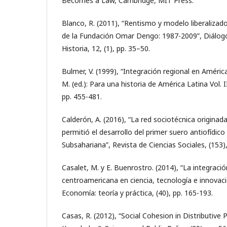
Becomes a Law, Cambridge, MIT Press.
Blanco, R. (2011), “Rentismo y modelo liberalizado
de la Fundación Omar Dengo: 1987-2009”, Diálogos
Historia, 12, (1), pp. 35–50.
Bulmer, V. (1999), “Integración regional en Améric
M. (ed.): Para una historia de América Latina Vol.
pp. 455-481.
Calderón, A. (2016), “La red sociotécnica originad
permitió el desarrollo del primer suero antiofídico
Subsahariana”, Revista de Ciencias Sociales, (153),
Casalet, M. y E. Buenrostro. (2014), “La integració
centroamericana en ciencia, tecnología e innovaci
Economía: teoría y práctica, (40), pp. 165-193.
Casas, R. (2012), “Social Cohesion in Distributive 