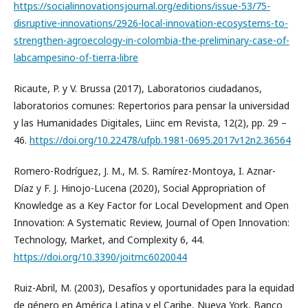
https://socialinnovationsjournal.org/editions/issue-53/75-
disruptive-innovations/2926-local-innovation-ecosystems-to-
strengthen-agroecology-in-colombia-the-preliminary-case-of-
labcampesino-of-tierra-libre
Ricaute, P. y V. Brussa (2017), Laboratorios ciudadanos,
laboratorios comunes: Repertorios para pensar la universidad
y las Humanidades Digitales, Liinc em Revista, 12(2), pp. 29 –
46.
https://doi.org/10.22478/ufpb.1981-0695.2017v12n2.36564
Romero-Rodríguez, J. M., M. S. Ramírez-Montoya, I. Aznar-
Díaz y F. J. Hinojo-Lucena (2020), Social Appropriation of
Knowledge as a Key Factor for Local Development and Open
Innovation: A Systematic Review, Journal of Open Innovation:
Technology, Market, and Complexity 6, 44.
https://doi.org/10.3390/joitmc6020044
Ruiz-Abril, M. (2003), Desafíos y oportunidades para la equidad
de género en América Latina y el Caribe, Nueva York, Banco