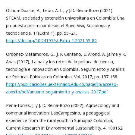
Ochoa-Duarte, A., León, A. L., y J.D. Reina-Rozo (2021).
STEAM, sociedad y extensión universitaria en Colombia: Una
propuesta preliminar desde el Buen Vivir, Sociología y
tecnociencia, 11(Extra 1), pp. 55–21.
https://doi.org/10.24197/st.Extra_1.2021.55-82
Ordoñez-Matamoros, G., J. P. Centeno, E. Arond, A. Jaime y K.
Arias (2017), La paz y los retos de la política de ciencia,
tecnología e innovación en Colombia, Seguimiento y Análisis
de Políticas Públicas en Colombia, Vol. 2017, pp. 137-168.
https://publicaciones.uexternado.edu.co/pageflip/acceso-
abierto/pdf/anuario-seguimiento-y-analisis-2017.pdf
Peña-Torres, J. y J. D. Reina-Rozo (2022), Agroecology and
communal innovation: LabCampesino, a pedagogical
experience from the rural youth in Sumapaz Colombia,
Current Research in Environmental Sustainability. 4, 100162.