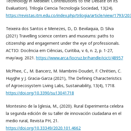
Technology in Medellin: Contributions to the Debate on its
Evaluation). Trilogía Ciencia Tecnología Sociedad, 13(24).
https://revistas.itm.edu.co/index.php/trilogia/article/view/1793/20
Teixeira dos Santos e Menezes, D., D. Bevilaquia, D. Silva
(2021) Travelling science centers and museums: paths to
citizenship and engagement under the eye of professionals.
ACTIO: Docência em Ciências, Curitiba, v. 6, n. 2, p. 1-27,
may/aug. 2021.
https://www.arca.fiocruz.br/handle/icict/48957
McPhee, C., M. Bancerz, M. Mambrini-Doudet, F. Chrétien, C.
Huyghe y J. Gracia-Garza (2021), The Defining Characteristics
of Agroecosystem Living Labs, Sustainability, 13(4), 1718.
https://doi.org/10.3390/su13041718
Montesino de la Iglesia, M., (2020). Rural Experimenta celebra
la segunda edición de su taller de innovación ciudadana en el
medio rural, Revista PH, 21.
https://doi.org/10.33349/2020.101.4662