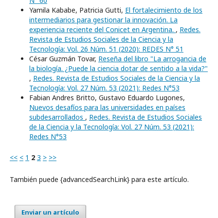
N° 60
Yamila Kababe, Patricia Gutti,
El fortalecimiento de los
intermediarios para gestionar la innovación. La
experiencia reciente del Conicet en Argentina.
,
Redes.
Revista de Estudios Sociales de la Ciencia y la
Tecnología: Vol. 26 Núm. 51 (2020): REDES N° 51
César Guzmán Tovar,
Reseña del libro "La arrogancia de
la biología. ¿Puede la ciencia dotar de sentido a la vida?"
,
Redes. Revista de Estudios Sociales de la Ciencia y la
Tecnología: Vol. 27 Núm. 53 (2021): Redes N°53
Fabian Andres Britto, Gustavo Eduardo Lugones,
Nuevos desafíos para las universidades en países
subdesarrollados
,
Redes. Revista de Estudios Sociales
de la Ciencia y la Tecnología: Vol. 27 Núm. 53 (2021):
Redes N°53
<<
<
1
2
3
>
>>
También puede {advancedSearchLink} para este artículo.
Enviar un artículo