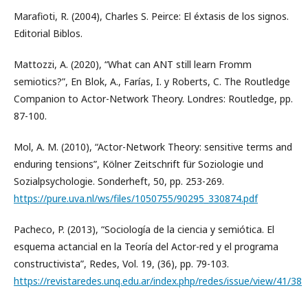
Marafioti, R. (2004), Charles S. Peirce: El éxtasis de los signos.
Editorial Biblos.
Mattozzi, A. (2020), “What can ANT still learn Fromm
semiotics?”, En Blok, A., Farías, I. y Roberts, C. The Routledge
Companion to Actor-Network Theory. Londres: Routledge, pp.
87-100.
Mol, A. M. (2010), “Actor-Network Theory: sensitive terms and
enduring tensions”, Kölner Zeitschrift für Soziologie und
Sozialpsychologie. Sonderheft, 50, pp. 253-269.
https://pure.uva.nl/ws/files/1050755/90295_330874.pdf
Pacheco, P. (2013), “Sociología de la ciencia y semiótica. El
esquema actancial en la Teoría del Actor-red y el programa
constructivista”, Redes, Vol. 19, (36), pp. 79-103.
https://revistaredes.unq.edu.ar/index.php/redes/issue/view/41/38