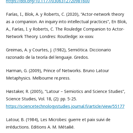
https://doi.org/10.1177/0306312720981600
Farías, I., Blok, A. y Roberts, C. (2020), “Actor-network theory
as a companion. An inquiry into intellectual practices”, En Blok,
A., Farías, I. y Roberts, C. The Rouledge Companion to Actor-
Network Theory. Londres: Routledge: xx-xxxv.
Greimas, A. y Courtes, J. (1982), Semiótica. Diccionario
razonado de la teoría del lenguaje. Gredos.
Harman, G. (2009), Prince of Networks. Bruno Latour
Metaphysics. Melbourne re.press.
Høstaker, R. (2005), “Latour – Semiotics and Science Studies”,
Science Studies, Vol. 18, (2): pp. 5-25.
https://sciencetechnologystudies.journal.fi/article/view/55177
Latour, B. (1984), Les Microbes: guerre et paix suivi de
irréductions. Editions A. M. Métailié.