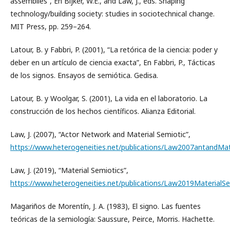
assemblies”, En Bijker, W.E., and Law, J., eds. Shaping
technology/building society: studies in sociotechnical change.
MIT Press, pp. 259–264.
Latour, B. y Fabbri, P. (2001), “La retórica de la ciencia: poder y
deber en un artículo de ciencia exacta”, En Fabbri, P., Tácticas
de los signos. Ensayos de semiótica. Gedisa.
Latour, B. y Woolgar, S. (2001), La vida en el laboratorio. La
construcción de los hechos científicos. Alianza Editorial.
Law, J. (2007), “Actor Network and Material Semiotic”,
https://www.heterogeneities.net/publications/Law2007antandMat
Law, J. (2019), “Material Semiotics”,
https://www.heterogeneities.net/publications/Law2019MaterialSe
Magariños de Morentín, J. A. (1983), El signo. Las fuentes
teóricas de la semiología: Saussure, Peirce, Morris. Hachette.