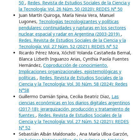
50
,
Redes. Revista de Estudios Sociales de la Ciencia y
la Tecnología: Vol. 26 Núm. 50 (2020): REDES N° 50
Juan Martín Quiroga, María Nevia Vera, Manuel
Lugones,
Tecnologías tecnologizantes y políticas
pendulares: continuidades y rupturas en los sectores
nuclear, espacial y radar en Argentina (2003-2019)
,
Redes. Revista de Estudios Sociales de la Ciencia y la
Tecnología: Vol. 27 Núm. 52 (2021): REDES N° 52
Ricardo Pérez Mora, Xóchitl Yolanda Castañeda Bernal,
Blanca Lizbeth Inguanzo Arias, Cynthia Paola Fuentes
Hernández,
Coproducción de conocimiento.
Implicaciones organizacionales, epistemológicas y
políticas
,
Redes. Revista de Estudios Sociales de la
Ciencia y la Tecnología: Vol. 30 Núm. 58 (2024): Redes
N°58
Guillermo Damián Spina, Cecilia Beatriz Diaz,
Las
ciencias económicas en los diarios digitales argentinos
(2017-18): jerarquización, producción y tratamiento de
fuentes
,
Redes. Revista de Estudios Sociales de la
Ciencia y la Tecnología: Vol. 27 Núm. 52 (2021): REDES
N° 52
Sebastián Albán Maldonado , Ana María Ulloa Garzón,