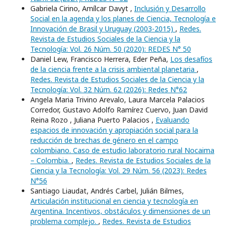
Gabriela Cirino, Amílcar Davyt ,
Inclusión y Desarrollo
Social en la agenda y los planes de Ciencia, Tecnología e
Innovación de Brasil y Uruguay (2003-2015)
,
Redes.
Revista de Estudios Sociales de la Ciencia y la
Tecnología: Vol. 26 Núm. 50 (2020): REDES N° 50
Daniel Lew, Francisco Herrera, Eder Peña,
Los desafíos
de la ciencia frente a la crisis ambiental planetaria
,
Redes. Revista de Estudios Sociales de la Ciencia y la
Tecnología: Vol. 32 Núm. 62 (2026): Redes N°62
Angela Maria Trivino Arevalo, Laura Marcela Palacios
Corredor, Gustavo Adolfo Ramírez Cuervo, Juan David
Reina Rozo , Juliana Puerto Palacios ,
Evaluando
espacios de innovación y apropiación social para la
reducción de brechas de género en el campo
colombiano. Caso de estudio laboratorio rural Nocaima
– Colombia.
,
Redes. Revista de Estudios Sociales de la
Ciencia y la Tecnología: Vol. 29 Núm. 56 (2023): Redes
N°56
Santiago Liaudat, Andrés Carbel, Julián Bilmes,
Articulación institucional en ciencia y tecnología en
Argentina. Incentivos, obstáculos y dimensiones de un
problema complejo.
,
Redes. Revista de Estudios