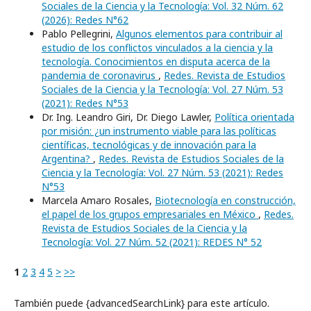
Sociales de la Ciencia y la Tecnología: Vol. 32 Núm. 62
(2026): Redes N°62
Pablo Pellegrini,
Algunos elementos para contribuir al
estudio de los conflictos vinculados a la ciencia y la
tecnología. Conocimientos en disputa acerca de la
pandemia de coronavirus
,
Redes. Revista de Estudios
Sociales de la Ciencia y la Tecnología: Vol. 27 Núm. 53
(2021): Redes N°53
Dr. Ing. Leandro Giri, Dr. Diego Lawler,
Política orientada
por misión: ¿un instrumento viable para las políticas
científicas, tecnológicas y de innovación para la
Argentina?
,
Redes. Revista de Estudios Sociales de la
Ciencia y la Tecnología: Vol. 27 Núm. 53 (2021): Redes
N°53
Marcela Amaro Rosales,
Biotecnología en construcción,
el papel de los grupos empresariales en México
,
Redes.
Revista de Estudios Sociales de la Ciencia y la
Tecnología: Vol. 27 Núm. 52 (2021): REDES N° 52
1
2
3
4
5
>
>>
También puede {advancedSearchLink} para este artículo.