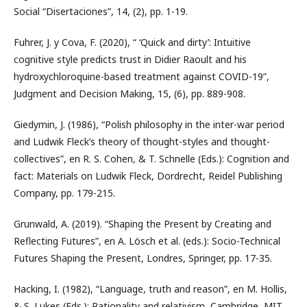
Social “Disertaciones”, 14, (2), pp. 1-19.
Fuhrer, J. y Cova, F. (2020), “ ‘Quick and dirty’: Intuitive
cognitive style predicts trust in Didier Raoult and his
hydroxychloroquine-based treatment against COVID-19”,
Judgment and Decision Making, 15, (6), pp. 889-908.
Giedymin, J. (1986), “Polish philosophy in the inter-war period
and Ludwik Fleck’s theory of thought-styles and thought-
collectives”, en R. S. Cohen, & T. Schnelle (Eds.): Cognition and
fact: Materials on Ludwik Fleck, Dordrecht, Reidel Publishing
Company, pp. 179-215.
Grunwald, A. (2019). “Shaping the Present by Creating and
Reflecting Futures”, en A. Lösch et al. (eds.): Socio-Technical
Futures Shaping the Present, Londres, Springer, pp. 17-35.
Hacking, I. (1982), “Language, truth and reason”, en M. Hollis,
& S. Lukes (Eds.): Rationality and relativism, Cambridge, MIT