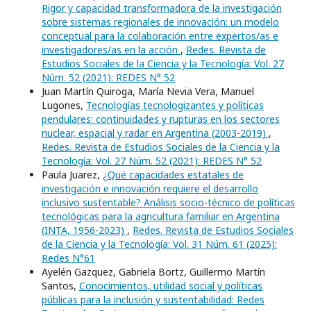
Rigor y capacidad transformadora de la investigación
sobre sistemas regionales de innovación: un modelo
conceptual para la colaboración entre expertos/as e
investigadores/as en la acción
,
Redes. Revista de
Estudios Sociales de la Ciencia y la Tecnología: Vol. 27
Núm. 52 (2021): REDES N° 52
Juan Martín Quiroga, María Nevia Vera, Manuel
Lugones,
Tecnologías tecnologizantes y políticas
pendulares: continuidades y rupturas en los sectores
nuclear, espacial y radar en Argentina (2003-2019)
,
Redes. Revista de Estudios Sociales de la Ciencia y la
Tecnología: Vol. 27 Núm. 52 (2021): REDES N° 52
Paula Juarez,
¿Qué capacidades estatales de
investigación e innovación requiere el desarrollo
inclusivo sustentable? Análisis socio-técnico de políticas
tecnológicas para la agricultura familiar en Argentina
(INTA, 1956-2023)
,
Redes. Revista de Estudios Sociales
de la Ciencia y la Tecnología: Vol. 31 Núm. 61 (2025):
Redes N°61
Ayelén Gazquez, Gabriela Bortz, Guillermo Martín
Santos,
Conocimientos, utilidad social y políticas
públicas para la inclusión y sustentabilidad: Redes