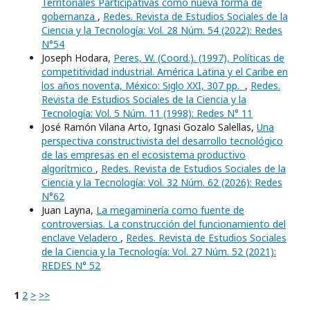
Territoriales Participativas como nueva forma de
gobernanza
,
Redes. Revista de Estudios Sociales de la
Ciencia y la Tecnología: Vol. 28 Núm. 54 (2022): Redes
N°54
Joseph Hodara,
Peres, W. (Coord.). (1997), Políticas de
competitividad industrial. América Latina y el Caribe en
los años noventa, México: Siglo XXI, 307 pp.
,
Redes.
Revista de Estudios Sociales de la Ciencia y la
Tecnología: Vol. 5 Núm. 11 (1998): Redes N° 11
José Ramón Vilana Arto, Ignasi Gozalo Salellas,
Una
perspectiva constructivista del desarrollo tecnológico
de las empresas en el ecosistema productivo
algorítmico
,
Redes. Revista de Estudios Sociales de la
Ciencia y la Tecnología: Vol. 32 Núm. 62 (2026): Redes
N°62
Juan Layna,
La megaminería como fuente de
controversias. La construcción del funcionamiento del
enclave Veladero
,
Redes. Revista de Estudios Sociales
de la Ciencia y la Tecnología: Vol. 27 Núm. 52 (2021):
REDES N° 52
1
2
>
>>