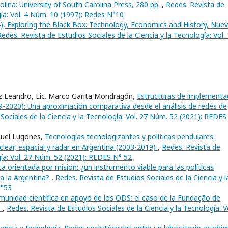
lina: University of South Carolina Press, 280 pp.
,
Redes. Revista de
gía: Vol. 4 Núm. 10 (1997): Redes N°10
), Exploring the Black Box: Technology, Economics and History, Nue
Redes. Revista de Estudios Sociales de la Ciencia y la Tecnología: Vol. 
nz Leandro, Lic. Marco Garita Mondragón,
Estructuras de implementa
79-2020): Una aproximación comparativa desde el análisis de redes de
Sociales de la Ciencia y la Tecnología: Vol. 27 Núm. 52 (2021): REDES
nuel Lugones,
Tecnologías tecnologizantes y políticas pendulares:
clear, espacial y radar en Argentina (2003-2019)
,
Redes. Revista de
gía: Vol. 27 Núm. 52 (2021): REDES N° 52
ica orientada por misión: ¿un instrumento viable para las políticas
ra la Argentina?
,
Redes. Revista de Estudios Sociales de la Ciencia y l
N°53
munidad científica en apoyo de los ODS: el caso de la Fundação de
o
,
Redes. Revista de Estudios Sociales de la Ciencia y la Tecnología: V