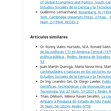
of Global Economics and Politics, South Caro
Estudios Sociales de la Ciencia y la Tecnolo
Guillermo Lemarchand,
Rosenberg, N. (1994
York, Cambridge University Press, 274 pp.
,
Núm. 2 (1994): REDES 2
Artículos similares
Dr. Ronny Viales-Hurtado, M.A. Ronald Sáe
de las políticas CTI en América Central (19
política pública
,
Redes. Revista de Estudios 
52
Juan Martín Quiroga, María Nevia Vera, Ma
continuidades y rupturas en los sectores nu
Estudios Sociales de la Ciencia y la Tecnolo
Dr. Ing. Leandro Giri, Dr. Diego Lawler,
Polít
científicas, tecnológicas y de innovación pa
Tecnología: Vol. 27 Núm. 53 (2021): Redes 
Thais Dibbern, Milena Pavan Serafim,
La co
Amparo à Pesquisa do Estado de São Paul
30 Núm. 58 (2024): Redes N°58