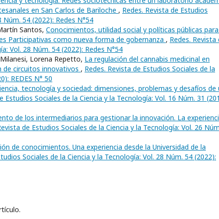
iencia y tecnología. Redes sociotécnicas entre un laboratorio académ
tesanales en San Carlos de Bariloche
,
Redes. Revista de Estudios
 28 Núm. 54 (2022): Redes N°54
Martín Santos,
Conocimientos, utilidad social y políticas públicas para
iales Participativas como nueva forma de gobernanza
,
Redes. Revista
gía: Vol. 28 Núm. 54 (2022): Redes N°54
 Milanesi, Lorena Repetto,
La regulación del cannabis medicinal en
 de circuitos innovativos
,
Redes. Revista de Estudios Sociales de la
020): REDES N° 50
encia, tecnología y sociedad: dimensiones, problemas y desafíos de
e Estudios Sociales de la Ciencia y la Tecnología: Vol. 16 Núm. 31 (201
iento de los intermediarios para gestionar la innovación. La experienc
evista de Estudios Sociales de la Ciencia y la Tecnología: Vol. 26 Núm
ción de conocimientos. Una experiencia desde la Universidad de la
tudios Sociales de la Ciencia y la Tecnología: Vol. 28 Núm. 54 (2022):
tículo.