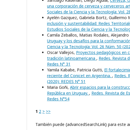
Santiago Kaderian, Diego Aguiar,
Cerveza, c
una corporación de cerveza y cerveceros ar
Sociales de la Ciencia y la Tecnología: Vol.
Ayelén Gazquez, Gabriela Bortz, Guillermo 
inclusión y sustentabilidad: Redes Territor
Estudios Sociales de la Ciencia y la Tecnolo
Camila Zeballos, Matias Rodales, Alejandro
Uruguay y los desafíos para la conformación
Ciencia y la Tecnología: Vol. 26 Núm. 50 (2
Oscar Vallejos,
Proyectos pedagógicos en ci
tradición latinoamericana
,
Redes. Revista d
Redes N° 31
Yamila Kababe, Patricia Gutti,
El fortalecim
reciente del Conicet en Argentina.
,
Redes. R
(2020): REDES N° 51
Maria Goñi,
Abrir espacios para la construc
República en Uruguay.
,
Redes. Revista de Es
Redes N°54
1
2
>
>>
También puede {advancedSearchLink} para este ar