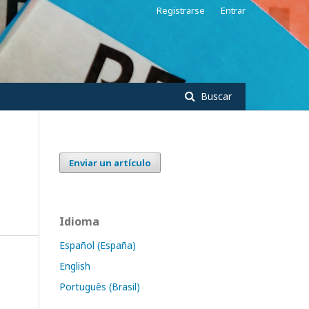
Registrarse
Entrar
Buscar
Enviar un artículo
Idioma
Español (España)
English
Português (Brasil)