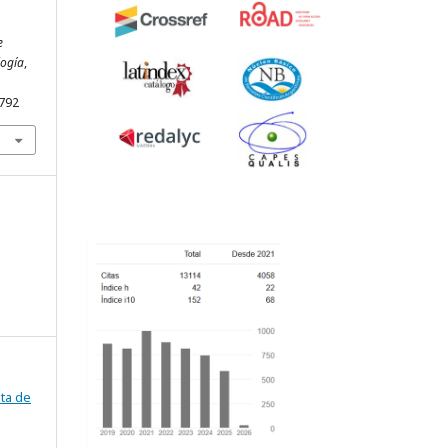
e
logía
,
.792
ta de