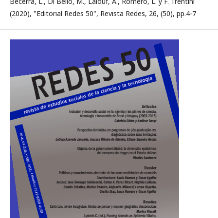
Becerra, L., Di Bello, M., Lalouf, A., Romero, L. y F. Trentini
(2020), "Editorial Redes 50", Revista Redes, 26, (50), pp.4-7