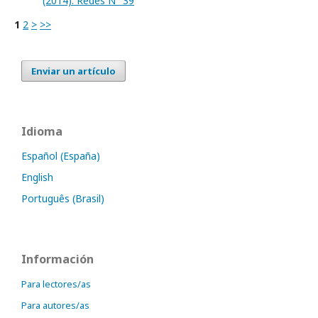
(2014): Redes N° 39
1
2
>
>>
Enviar un artículo
Idioma
Español (España)
English
Português (Brasil)
Información
Para lectores/as
Para autores/as