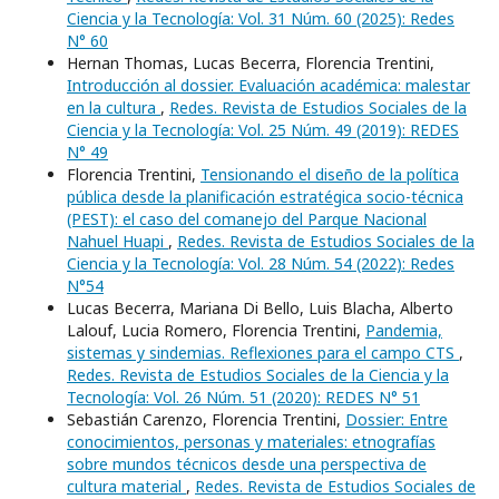
Ciencia y la Tecnología: Vol. 31 Núm. 60 (2025): Redes
N° 60
Hernan Thomas, Lucas Becerra, Florencia Trentini,
Introducción al dossier. Evaluación académica: malestar
en la cultura
,
Redes. Revista de Estudios Sociales de la
Ciencia y la Tecnología: Vol. 25 Núm. 49 (2019): REDES
N° 49
Florencia Trentini,
Tensionando el diseño de la política
pública desde la planificación estratégica socio-técnica
(PEST): el caso del comanejo del Parque Nacional
Nahuel Huapi
,
Redes. Revista de Estudios Sociales de la
Ciencia y la Tecnología: Vol. 28 Núm. 54 (2022): Redes
N°54
Lucas Becerra, Mariana Di Bello, Luis Blacha, Alberto
Lalouf, Lucia Romero, Florencia Trentini,
Pandemia,
sistemas y sindemias. Reflexiones para el campo CTS
,
Redes. Revista de Estudios Sociales de la Ciencia y la
Tecnología: Vol. 26 Núm. 51 (2020): REDES N° 51
Sebastián Carenzo, Florencia Trentini,
Dossier: Entre
conocimientos, personas y materiales: etnografías
sobre mundos técnicos desde una perspectiva de
cultura material
,
Redes. Revista de Estudios Sociales de