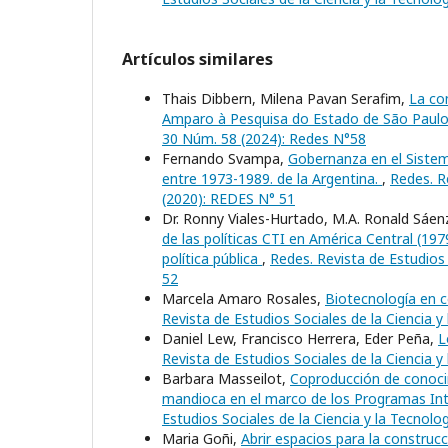
Artículos similares
Thais Dibbern, Milena Pavan Serafim,
La co
Amparo à Pesquisa do Estado de São Paul
30 Núm. 58 (2024): Redes N°58
Fernando Svampa,
Gobernanza en el Sistema
entre 1973-1989. de la Argentina.
,
Redes. Re
(2020): REDES N° 51
Dr. Ronny Viales-Hurtado, M.A. Ronald Sáe
de las políticas CTI en América Central (19
política pública
,
Redes. Revista de Estudios 
52
Marcela Amaro Rosales,
Biotecnología en c
Revista de Estudios Sociales de la Ciencia y
Daniel Lew, Francisco Herrera, Eder Peña,
L
Revista de Estudios Sociales de la Ciencia y
Barbara Masseilot,
Coproducción de conocimi
mandioca en el marco de los Programas Inte
Estudios Sociales de la Ciencia y la Tecnolo
Maria Goñi,
Abrir espacios para la construc