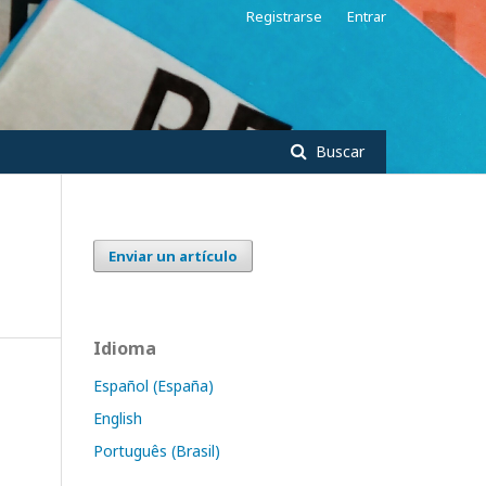
Registrarse
Entrar
Buscar
Enviar un artículo
Idioma
Español (España)
English
Português (Brasil)