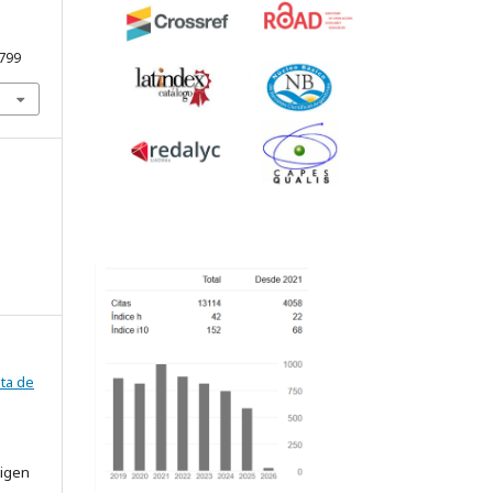
.799
ta de
rigen