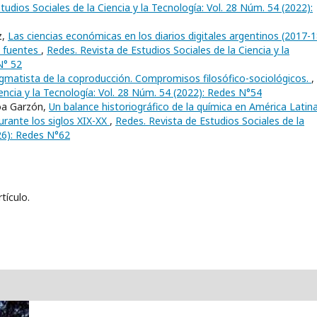
tudios Sociales de la Ciencia y la Tecnología: Vol. 28 Núm. 54 (2022):
z,
Las ciencias económicas en los diarios digitales argentinos (2017-1
e fuentes
,
Redes. Revista de Estudios Sociales de la Ciencia y la
N° 52
agmatista de la coproducción. Compromisos filosófico-sociológicos.
,
encia y la Tecnología: Vol. 28 Núm. 54 (2022): Redes N°54
oa Garzón,
Un balance historiográfico de la química en América Latina
durante los siglos XIX-XX
,
Redes. Revista de Estudios Sociales de la
026): Redes N°62
tículo.