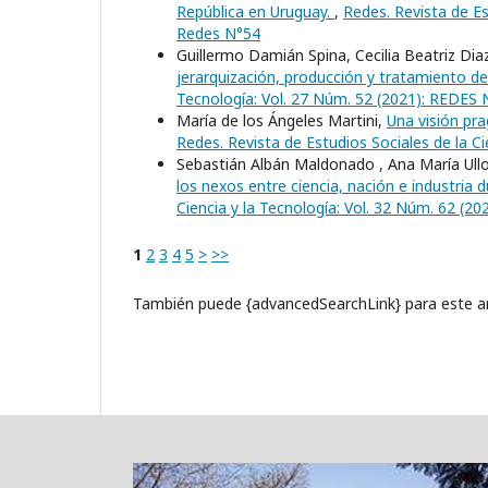
República en Uruguay.
,
Redes. Revista de Es
Redes N°54
Guillermo Damián Spina, Cecilia Beatriz Dia
jerarquización, producción y tratamiento d
Tecnología: Vol. 27 Núm. 52 (2021): REDES 
María de los Ángeles Martini,
Una visión pr
Redes. Revista de Estudios Sociales de la Ci
Sebastián Albán Maldonado , Ana María Ull
los nexos entre ciencia, nación e industria 
Ciencia y la Tecnología: Vol. 32 Núm. 62 (2
1
2
3
4
5
>
>>
También puede {advancedSearchLink} para este ar