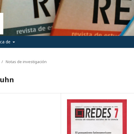
rca de
/
Notas de investigación
Kuhn