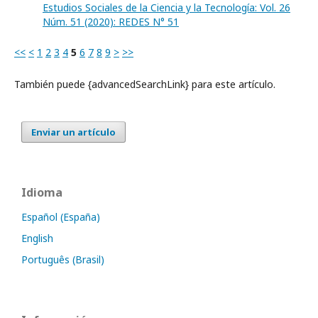
Estudios Sociales de la Ciencia y la Tecnología: Vol. 26
Núm. 51 (2020): REDES N° 51
<<
<
1
2
3
4
5
6
7
8
9
>
>>
También puede {advancedSearchLink} para este artículo.
Enviar un artículo
Idioma
Español (España)
English
Português (Brasil)