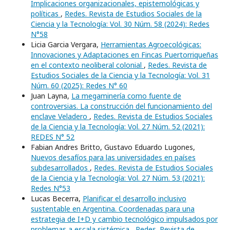
Implicaciones organizacionales, epistemológicas y
políticas
,
Redes. Revista de Estudios Sociales de la
Ciencia y la Tecnología: Vol. 30 Núm. 58 (2024): Redes
N°58
Licia Garcia Vergara,
Herramientas Agroecológicas:
Innovaciones y Adaptaciones en Fincas Puertorriqueñas
en el contexto neoliberal colonial
,
Redes. Revista de
Estudios Sociales de la Ciencia y la Tecnología: Vol. 31
Núm. 60 (2025): Redes N° 60
Juan Layna,
La megaminería como fuente de
controversias. La construcción del funcionamiento del
enclave Veladero
,
Redes. Revista de Estudios Sociales
de la Ciencia y la Tecnología: Vol. 27 Núm. 52 (2021):
REDES N° 52
Fabian Andres Britto, Gustavo Eduardo Lugones,
Nuevos desafíos para las universidades en países
subdesarrollados
,
Redes. Revista de Estudios Sociales
de la Ciencia y la Tecnología: Vol. 27 Núm. 53 (2021):
Redes N°53
Lucas Becerra,
Planificar el desarrollo inclusivo
sustentable en Argentina. Coordenadas para una
estrategia de I+D y cambio tecnológico impulsados por
problemas a escala sistémica
,
Redes. Revista de