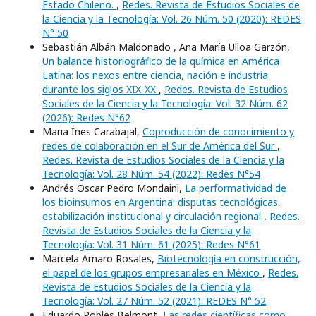
Estado Chileno.
,
Redes. Revista de Estudios Sociales de
la Ciencia y la Tecnología: Vol. 26 Núm. 50 (2020): REDES
N° 50
Sebastián Albán Maldonado , Ana María Ulloa Garzón,
Un balance historiográfico de la química en América
Latina: los nexos entre ciencia, nación e industria
durante los siglos XIX-XX
,
Redes. Revista de Estudios
Sociales de la Ciencia y la Tecnología: Vol. 32 Núm. 62
(2026): Redes N°62
Maria Ines Carabajal,
Coproducción de conocimiento y
redes de colaboración en el Sur de América del Sur
,
Redes. Revista de Estudios Sociales de la Ciencia y la
Tecnología: Vol. 28 Núm. 54 (2022): Redes N°54
Andrés Oscar Pedro Mondaini,
La performatividad de
los bioinsumos en Argentina: disputas tecnológicas,
estabilización institucional y circulación regional
,
Redes.
Revista de Estudios Sociales de la Ciencia y la
Tecnología: Vol. 31 Núm. 61 (2025): Redes N°61
Marcela Amaro Rosales,
Biotecnología en construcción,
el papel de los grupos empresariales en México
,
Redes.
Revista de Estudios Sociales de la Ciencia y la
Tecnología: Vol. 27 Núm. 52 (2021): REDES N° 52
Eduardo Robles Belmont,
Las redes científicas como