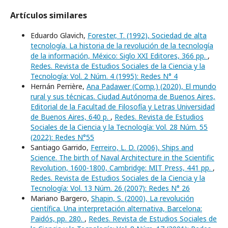
Artículos similares
Eduardo Glavich,
Forester, T. (1992), Sociedad de alta
tecnología. La historia de la revolución de la tecnología
de la información, México: Siglo XXI Editores, 366 pp.
,
Redes. Revista de Estudios Sociales de la Ciencia y la
Tecnología: Vol. 2 Núm. 4 (1995): Redes N° 4
Hernán Perrière,
Ana Padawer (Comp.) (2020), El mundo
rural y sus técnicas. Ciudad Autónoma de Buenos Aires,
Editorial de la Facultad de Filosofía y Letras Universidad
de Buenos Aires, 640 p.
,
Redes. Revista de Estudios
Sociales de la Ciencia y la Tecnología: Vol. 28 Núm. 55
(2022): Redes N°55
Santiago Garrido,
Ferreiro, L. D. (2006), Ships and
Science. The birth of Naval Architecture in the Scientific
Revolution, 1600-1800, Cambridge: MIT Press, 441 pp.
,
Redes. Revista de Estudios Sociales de la Ciencia y la
Tecnología: Vol. 13 Núm. 26 (2007): Redes N° 26
Mariano Bargero,
Shapin, S. (2000), La revolución
científica. Una interpretación alternativa, Barcelona:
Paidós, pp. 280.
,
Redes. Revista de Estudios Sociales de