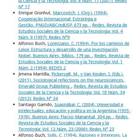
la Ciencia y la Tecnología: Vol. 8 Núm. 17 (2001): Redes
N° 17
Enrique Grünhut,
Marcovitch, J. (Org.). (1994),
Cooperação Internacional: Estratégia e
Gestão, PNUD/ABC/edUSP, 673 pp.
,
Redes. Revista de
Estudios Sociales de la Ciencia y la Tecnología: Vol. 4
Núm. 9 (1997): Redes N°9
Alfonso Buch,
Lorenzano, C. (1994), Por los caminos de
Leloir. Estructura y desarrollo de una investigación
Nobel, Buenos Aires, Biblos, 179 pp.
,
Redes. Revista de
Estudios Sociales de la Ciencia y la Tecnología: Vol. 1
Núm. 2 (1994): REDES 2
Jimena Mantilla,
Pickersgill, M., y Van Keulen, I. (Eds.).
(2011), Sociological reflections on the neurosciences,
Emerald Group Publishing.
,
Redes. Revista de Estudios
Sociales de la Ciencia y la Tecnología: Vol. 18 Núm. 34
(2012): Redes N° 34
Santiago Garrido,
Suasnábar, C. (2004), Universidad e
intelectuales, educación y política en la Argentina (1955-
1976), Buenos Aires: Flacso-Manantial, 304 pp.
,
Redes.
Revista de Estudios Sociales de la Ciencia y la
Tecnología: Vol. 12 Núm. 23 (2006): Redes N° 23
Alfonso Buch,
Solís, C. (1994), Razones e Intereses. La