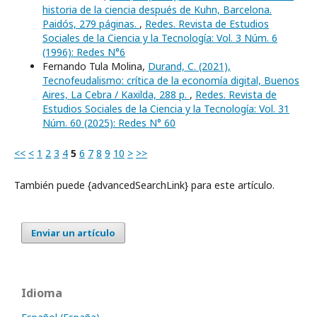
historia de la ciencia después de Kuhn, Barcelona.
Paidós, 279 páginas.
,
Redes. Revista de Estudios
Sociales de la Ciencia y la Tecnología: Vol. 3 Núm. 6
(1996): Redes N°6
Fernando Tula Molina,
Durand, C. (2021),
Tecnofeudalismo: crítica de la economía digital, Buenos
Aires, La Cebra / Kaxilda, 288 p.
,
Redes. Revista de
Estudios Sociales de la Ciencia y la Tecnología: Vol. 31
Núm. 60 (2025): Redes N° 60
<<
<
1
2
3
4
5
6
7
8
9
10
>
>>
También puede {advancedSearchLink} para este artículo.
Enviar un artículo
Idioma