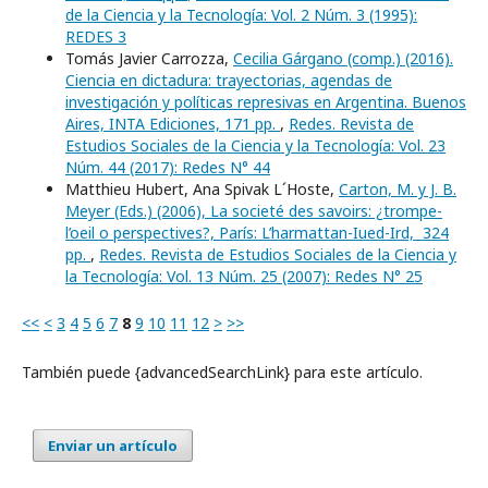
de la Ciencia y la Tecnología: Vol. 2 Núm. 3 (1995):
REDES 3
Tomás Javier Carrozza,
Cecilia Gárgano (comp.) (2016).
Ciencia en dictadura: trayectorias, agendas de
investigación y políticas represivas en Argentina. Buenos
Aires, INTA Ediciones, 171 pp.
,
Redes. Revista de
Estudios Sociales de la Ciencia y la Tecnología: Vol. 23
Núm. 44 (2017): Redes N° 44
Matthieu Hubert, Ana Spivak L´Hoste,
Carton, M. y J. B.
Meyer (Eds.) (2006), La societé des savoirs: ¿trompe-
l’oeil o perspectives?, París: L’harmattan-Iued-Ird, 324
pp.
,
Redes. Revista de Estudios Sociales de la Ciencia y
la Tecnología: Vol. 13 Núm. 25 (2007): Redes N° 25
<<
<
3
4
5
6
7
8
9
10
11
12
>
>>
También puede {advancedSearchLink} para este artículo.
Enviar un artículo