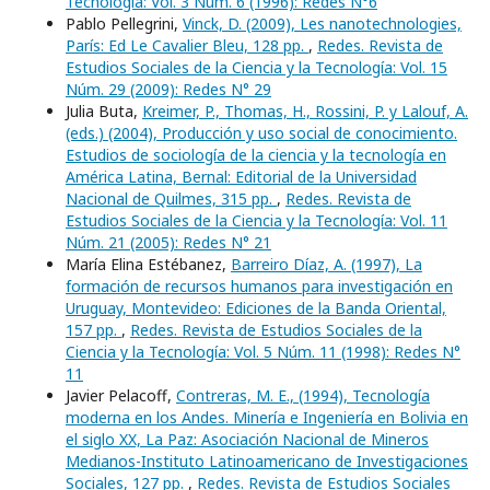
Tecnología: Vol. 3 Núm. 6 (1996): Redes N°6
Pablo Pellegrini,
Vinck, D. (2009), Les nanotechnologies,
París: Ed Le Cavalier Bleu, 128 pp.
,
Redes. Revista de
Estudios Sociales de la Ciencia y la Tecnología: Vol. 15
Núm. 29 (2009): Redes N° 29
Julia Buta,
Kreimer, P., Thomas, H., Rossini, P. y Lalouf, A.
(eds.) (2004), Producción y uso social de conocimiento.
Estudios de sociología de la ciencia y la tecnología en
América Latina, Bernal: Editorial de la Universidad
Nacional de Quilmes, 315 pp.
,
Redes. Revista de
Estudios Sociales de la Ciencia y la Tecnología: Vol. 11
Núm. 21 (2005): Redes N° 21
María Elina Estébanez,
Barreiro Díaz, A. (1997), La
formación de recursos humanos para investigación en
Uruguay, Montevideo: Ediciones de la Banda Oriental,
157 pp.
,
Redes. Revista de Estudios Sociales de la
Ciencia y la Tecnología: Vol. 5 Núm. 11 (1998): Redes N°
11
Javier Pelacoff,
Contreras, M. E., (1994), Tecnología
moderna en los Andes. Minería e Ingeniería en Bolivia en
el siglo XX, La Paz: Asociación Nacional de Mineros
Medianos-Instituto Latinoamericano de Investigaciones
Sociales, 127 pp.
,
Redes. Revista de Estudios Sociales