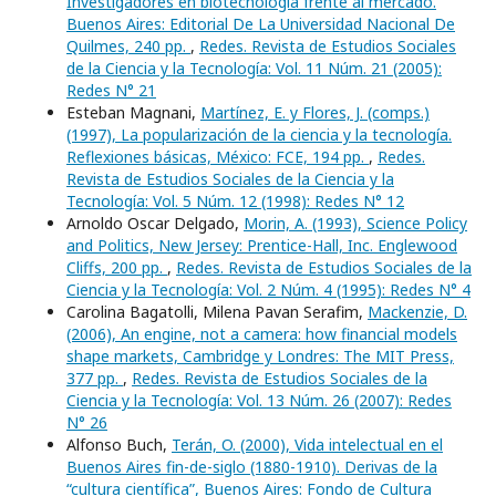
Investigadores en biotecnología frente al mercado.
Buenos Aires: Editorial De La Universidad Nacional De
Quilmes, 240 pp.
,
Redes. Revista de Estudios Sociales
de la Ciencia y la Tecnología: Vol. 11 Núm. 21 (2005):
Redes N° 21
Esteban Magnani,
Martínez, E. y Flores, J. (comps.)
(1997), La popularización de la ciencia y la tecnología.
Reflexiones básicas, México: FCE, 194 pp.
,
Redes.
Revista de Estudios Sociales de la Ciencia y la
Tecnología: Vol. 5 Núm. 12 (1998): Redes N° 12
Arnoldo Oscar Delgado,
Morin, A. (1993), Science Policy
and Politics, New Jersey: Prentice-Hall, Inc. Englewood
Cliffs, 200 pp.
,
Redes. Revista de Estudios Sociales de la
Ciencia y la Tecnología: Vol. 2 Núm. 4 (1995): Redes N° 4
Carolina Bagatolli, Milena Pavan Serafim,
Mackenzie, D.
(2006), An engine, not a camera: how financial models
shape markets, Cambridge y Londres: The MIT Press,
377 pp.
,
Redes. Revista de Estudios Sociales de la
Ciencia y la Tecnología: Vol. 13 Núm. 26 (2007): Redes
N° 26
Alfonso Buch,
Terán, O. (2000), Vida intelectual en el
Buenos Aires fin-de-siglo (1880-1910). Derivas de la
“cultura científica”, Buenos Aires: Fondo de Cultura