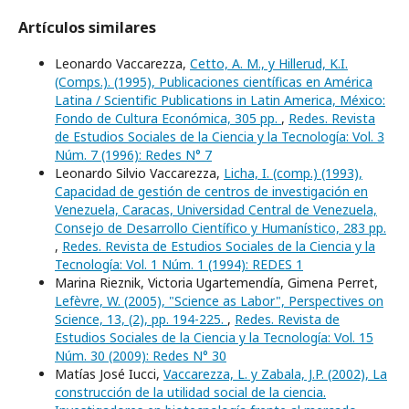
Artículos similares
Leonardo Vaccarezza,
Cetto, A. M., y Hillerud, K.I.
(Comps.). (1995), Publicaciones científicas en América
Latina / Scientific Publications in Latin America, México:
Fondo de Cultura Económica, 305 pp.
,
Redes. Revista
de Estudios Sociales de la Ciencia y la Tecnología: Vol. 3
Núm. 7 (1996): Redes N° 7
Leonardo Silvio Vaccarezza,
Licha, I. (comp.) (1993),
Capacidad de gestión de centros de investigación en
Venezuela, Caracas, Universidad Central de Venezuela,
Consejo de Desarrollo Científico y Humanístico, 283 pp.
,
Redes. Revista de Estudios Sociales de la Ciencia y la
Tecnología: Vol. 1 Núm. 1 (1994): REDES 1
Marina Rieznik, Victoria Ugartemendía, Gimena Perret,
Lefèvre, W. (2005), "Science as Labor", Perspectives on
Science, 13, (2), pp. 194-225.
,
Redes. Revista de
Estudios Sociales de la Ciencia y la Tecnología: Vol. 15
Núm. 30 (2009): Redes N° 30
Matías José Iucci,
Vaccarezza, L. y Zabala, J.P. (2002), La
construcción de la utilidad social de la ciencia.