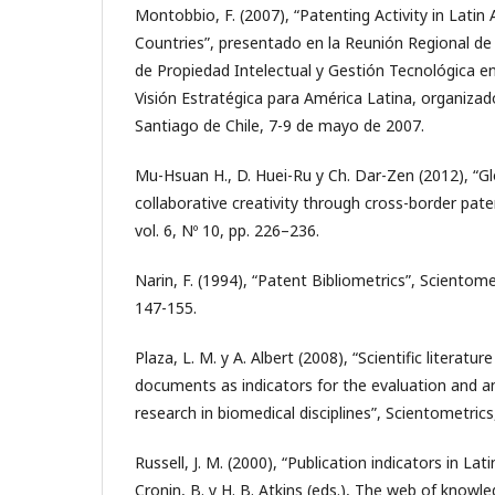
Montobbio, F. (2007), “Patenting Activity in Lati
Countries”, presentado en la Reunión Regional d
de Propiedad Intelectual y Gestión Tecnológica e
Visión Estratégica para América Latina, organizad
Santiago de Chile, 7-9 de mayo de 2007.
Mu-Hsuan H., D. Huei-Ru y Ch. Dar-Zen (2012), “Gl
collaborative creativity through cross-border paten
vol. 6, Nº 10, pp. 226–236.
Narin, F. (1994), “Patent Bibliometrics”, Scientomet
147-155.
Plaza, L. M. y A. Albert (2008), “Scientific literatu
documents as indicators for the evaluation and ana
research in biomedical disciplines”, Scientometrics,
Russell, J. M. (2000), “Publication indicators in Lat
Cronin, B. y H. B. Atkins (eds.), The web of knowle