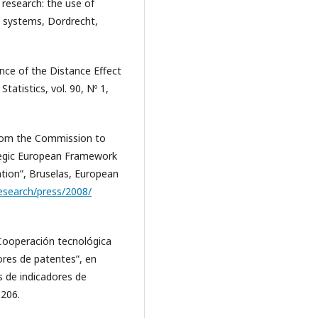
research: the use of
&t systems, Dordrecht,
ence of the Distance Effect
atistics, vol. 90, Nº 1,
rom the Commission to
tegic European Framework
tion”, Bruselas, European
research/press/2008/
 “Cooperación tecnológica
ores de patentes”, en
s de indicadores de
-206.