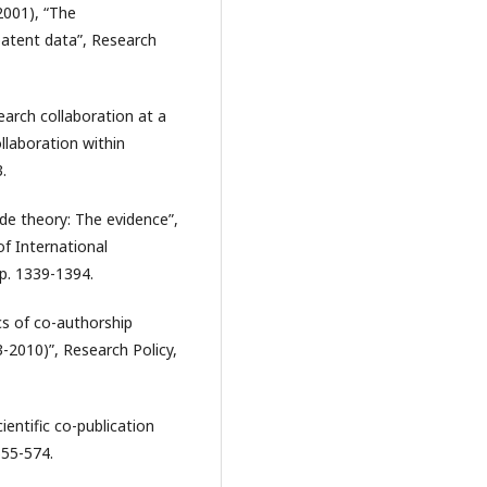
2001), “The
patent data”, Research
search collaboration at a
ollaboration within
.
ade theory: The evidence”,
f International
pp. 1339-1394.
s of co-authorship
-2010)”, Research Policy,
cientific co-publication
555-574.