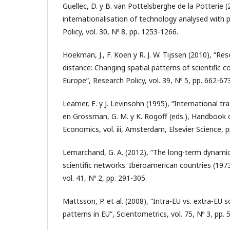
Guellec, D. y B. van Pottelsberghe de la Potterie (
internationalisation of technology analysed with 
Policy, vol. 30, Nº 8, pp. 1253-1266.
Hoekman, J., F. Koen y R. J. W. Tijssen (2010), “Re
distance: Changing spatial patterns of scientific c
Europe”, Research Policy, vol. 39, Nº 5, pp. 662-673
Leamer, E. y J. Levinsohn (1995), “International tr
en Grossman, G. M. y K. Rogoff (eds.), Handbook o
Economics, vol. iii, Amsterdam, Elsevier Science, 
Lemarchand, G. A. (2012), “The long-term dynamic
scientific networks: Iberoamerican countries (1973
vol. 41, Nº 2, pp. 291-305.
Mattsson, P. et al. (2008), “Intra-EU vs. extra-EU s
patterns in EU”, Scientometrics, vol. 75, Nº 3, pp. 