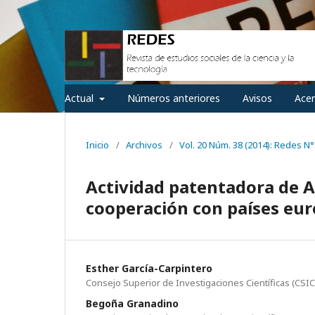
Actual
Números anteriores
Avisos
Ace
Inicio
/
Archivos
/
Vol. 20 Núm. 38 (2014): Redes N°
Actividad patentadora de Am
cooperación con países eu
Esther García-Carpintero
Consejo Superior de Investigaciones Científicas (CSIC
Begoña Granadino