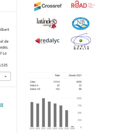
Albert
el de
edes.
 Y La
8.535
38