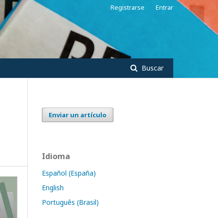
Registrarse
Entrar
Buscar
Enviar un artículo
Idioma
Español (España)
English
Português (Brasil)