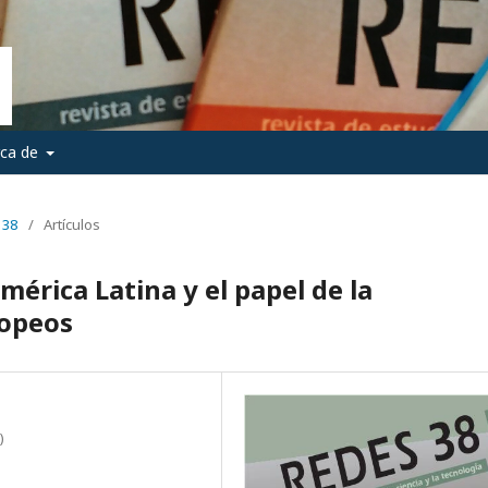
rca de
 38
/
Artículos
érica Latina y el papel de la
ropeos
)