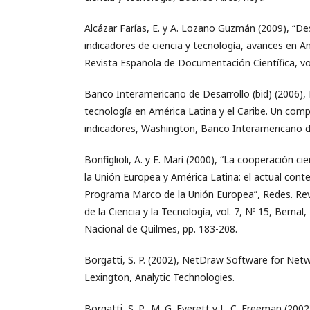
Alcázar Farías, E. y A. Lozano Guzmán (2009), “Des
indicadores de ciencia y tecnología, avances en A
Revista Española de Documentación Científica, vol
Banco Interamericano de Desarrollo (bid) (2006), 
tecnología en América Latina y el Caribe. Un comp
indicadores, Washington, Banco Interamericano d
Bonfiglioli, A. y E. Marí (2000), “La cooperación ci
la Unión Europea y América Latina: el actual conte
Programa Marco de la Unión Europea”, Redes. Rev
de la Ciencia y la Tecnología, vol. 7, Nº 15, Bernal,
Nacional de Quilmes, pp. 183-208.
Borgatti, S. P. (2002), NetDraw Software for Netw
Lexington, Analytic Technologies.
Borgatti, S. P., M. G. Everett y L. C. Freeman (200