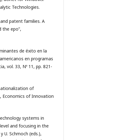
alytic Technologies.
 and patent families. A
d the epo”,
rminantes de éxito en la
inoamericanos en programas
ia, vol. 33, Nº 11, pp. 821-
ationalization of
, Economics of Innovation
technology systems in
level and focusing in the
 y U. Schmoch (eds.),