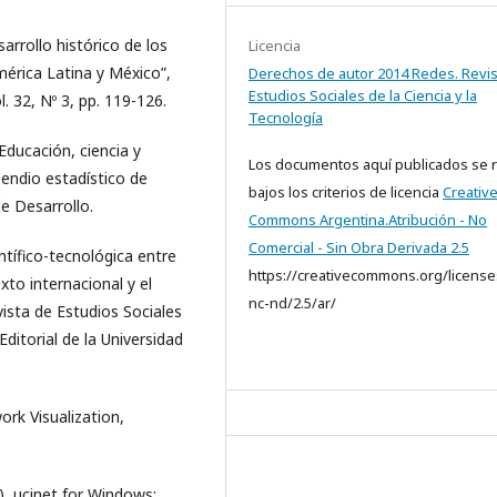
arrollo histórico de los
Licencia
mérica Latina y México”,
Derechos de autor 2014 Redes. Revis
Estudios Sociales de la Ciencia y la
. 32, Nº 3, pp. 119-126.
Tecnología
Educación, ciencia y
Los documentos aquí publicados se 
endio estadístico de
bajos los criterios de licencia
Creativ
e Desarrollo.
Commons Argentina.Atribución - No
Comercial - Sin Obra Derivada 2.5
entífico-tecnológica entre
https://creativecommons.org/license
xto internacional y el
nc-nd/2.5/ar/
ista de Estudios Sociales
 Editorial de la Universidad
ork Visualization,
2), ucinet for Windows: