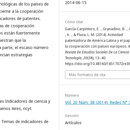
2014-06-15
nológicas de los países de
ierne a la cooperación
dicadores de patentes.
Cómo citar
cas de cooperación
García-Carpintero, E. ., Granadino, B. ., 
nos están fuertemente
, A. ., & Plaza, L. M. (2014). Actividad
uestran que la
patentadora de América Latina y el pap
la cooperación con países europeos.
R
a parte, el escaso número
Revista De Estudios Sociales De La Ciencia
ncian estrategias
Tecnología
,
20
(38), 13–40.
https://doi.org/10.48160/18517072re3
Más formatos de cita
Número
les Indicadores de ciencia y
Vol. 20 Núm. 38 (2014): Redes N° 
nos Aires, ricyt.
Sección
1. Temas de indicadores de
Artículos