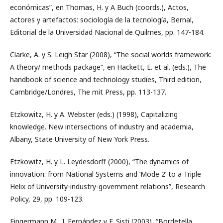
económicas”, en Thomas, H. y A Buch (coords.), Actos,
actores y artefactos: sociología de la tecnología, Bernal,
Editorial de la Universidad Nacional de Quilmes, pp. 147-184.
Clarke, A. y S. Leigh Star (2008), “The social worlds framework:
A theory/ methods package”, en Hackett, E. et al. (eds.), The
handbook of science and technology studies, Third edition,
Cambridge/Londres, The mit Press, pp. 113-137.
Etzkowitz, H. y A. Webster (eds.) (1998), Capitalizing
knowledge. New intersections of industry and academia,
Albany, State University of New York Press.
Etzkowitz, H. y L. Leydesdorff (2000), “The dynamics of
innovation: from National Systems and ‘Mode 2’ to a Triple
Helix of University-industry-government relations”, Research
Policy, 29, pp. 109-123.
Fingermann M., J. Fernández y F. Sisti (2003), “Bordetella