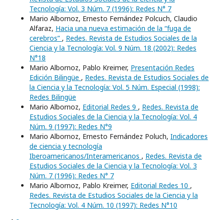
Tecnología: Vol. 3 Núm. 7 (1996): Redes N° 7
Mario Albornoz, Ernesto Fernández Polcuch, Claudio
Alfaraz,
Hacia una nueva estimación de la “fuga de
cerebros”
,
Redes. Revista de Estudios Sociales de la
Ciencia y la Tecnología: Vol. 9 Núm. 18 (2002): Redes
N°18
Mario Albornoz, Pablo Kreimer,
Presentación Redes
Edición Bilingüe
,
Redes. Revista de Estudios Sociales de
la Ciencia y la Tecnología: Vol. 5 Núm. Especial (1998):
Redes Bilingüe
Mario Albornoz,
Editorial Redes 9
,
Redes. Revista de
Estudios Sociales de la Ciencia y la Tecnología: Vol. 4
Núm. 9 (1997): Redes N°9
Mario Albornoz, Ernesto Fernández Poluch,
Indicadores
de ciencia y tecnología
Iberoamericanos/Interamericanos
,
Redes. Revista de
Estudios Sociales de la Ciencia y la Tecnología: Vol. 3
Núm. 7 (1996): Redes N° 7
Mario Albornoz, Pablo Kreimer,
Editorial Redes 10
,
Redes. Revista de Estudios Sociales de la Ciencia y la
Tecnología: Vol. 4 Núm. 10 (1997): Redes N°10