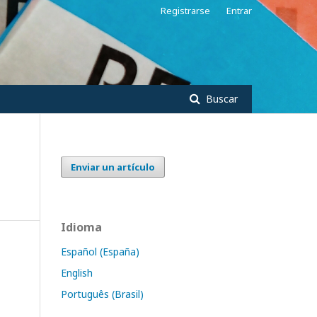
Registrarse
Entrar
Buscar
Enviar un artículo
Idioma
Español (España)
English
Português (Brasil)