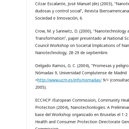
Cózar Escalante, José Manuel (de) (2003), “Nano
dudosas y control social”, Revista Iberoamericana
Sociedad e Innovación, 6.
Crow, M. y Sarewitz, D. (2000), “Nanotechnology 
Transformation”, paper presentado al National S
Council Workshop on Societal Implications of Na
Nanotechnology, 28-29 de septiembre.
Delgado Ramos, G. C. (2004), “Promesas y peligro
Nómadas 9, Universidad Complutense de Madrid
<
http://www.ucm.es/info/nomadas/
9/> (consultad
2005).
ECCHCP /European Commission, Community Hea
Protection (2004), Nanotechonlogies: A Preliminary
base del Workshop organizado en Bruselas el 1-2
Health and Consumer Protection Directorate Gen
Commission.