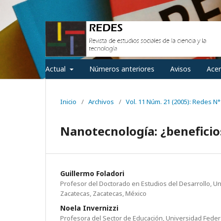
Actual
Números anteriores
Avisos
Ace
Inicio
/
Archivos
/
Vol. 11 Núm. 21 (2005): Redes N°
Nanotecnología: ¿beneficio
Guillermo Foladori
Profesor del Doctorado en Estudios del Desarrollo, 
Zacatecas, Zacatecas, México
Noela Invernizzi
Profesora del Sector de Educación, Universidad Federal