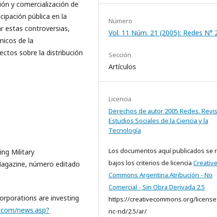
ión y comercialización de
ipación pública en la
Número
ar estas controversias,
Vol. 11 Núm. 21 (2005): Redes N° 
micos de la
ectos sobre la distribución
Sección
Artículos
Licencia
Derechos de autor 2005 Redes. Revis
Estudios Sociales de la Ciencia y la
Tecnología
Los documentos aquí publicados se 
ng Military
bajos los criterios de licencia
Creativ
Magazine, número editado
Commons Argentina.Atribución - No
Comercial - Sin Obra Derivada 2.5
rporations are investing
https://creativecommons.org/license
.com/news.asp?
nc-nd/2.5/ar/