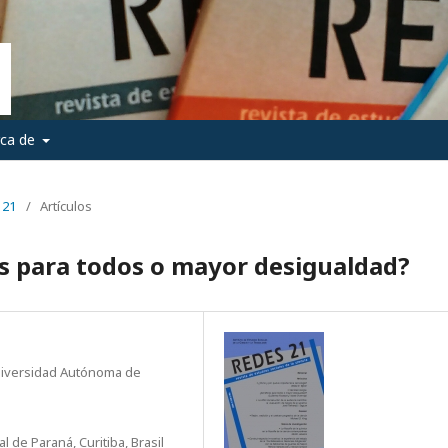
rca de
 21
/
Artículos
s para todos o mayor desigualdad?
Universidad Autónoma de
 de Paraná, Curitiba, Brasil