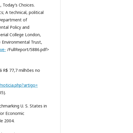
, Today’s Choices.
; A technical, political
 Department of
ntal Policy and
erial College London,
e Environmental Trust,
ve-
/FullReport/5886.pdf>
á R$ 77,7 milhões no
noticia.php?artigo=
5).
hmarking U. S. States in
for Economic
e 2004.