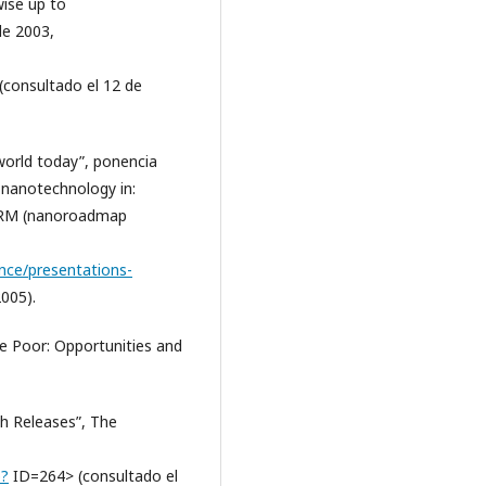
wise up to
de 2003,
 (consultado el 12 de
world today”, ponencia
 nanotechnology in:
 NRM (nanoroadmap
nce/presentations-
005).
e Poor: Opportunities and
h Releases”, The
p?
ID=264> (consultado el