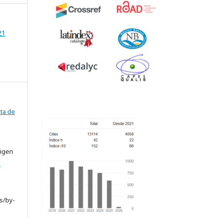
21
ta de
rigen
e
s/by-