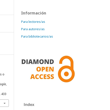
Información
Para lectores/as
Para autores/as
Para bibliotecarios/as
s o
logía
,
1.433