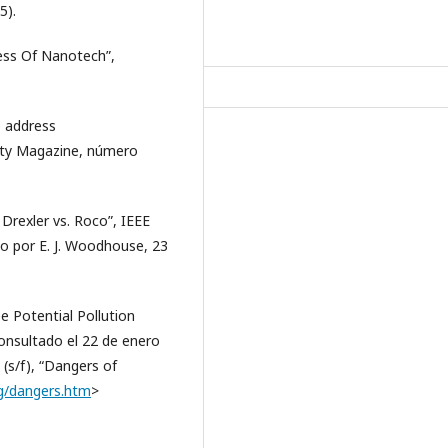
5).
ess Of Nanotech”,
o address
ety Magazine, número
 Drexler vs. Roco”, IEEE
o por E. J. Woodhouse, 23
e Potential Pollution
onsultado el 22 de enero
(s/f), “Dangers of
g/dangers.htm
>