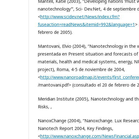
Mantell, Katie (2003), “Developing nations ‘must 
nanotechnology’”, Sci- Dev.Net, 4 de septiembre 
<
http://www.scidev.net/News/index.cfm?
fuseaction=readNews&itemid=992&language=1
>
febrero de 2005).
Mantovani, Elvio (2004), “Nanotechnology in the 
presentada en Present situation and forecasts of
materials, health and medical systems, energy,
project), Roma, 4-5 de noviembre de 2004,
<
http://www.nanoroadmap.it/events/first_confere
/mantovani.pdf> (consultado el 20 de febrero de 2
Meridian Institute (2005), Nanotechnology and th
Risks, ,
NanoxChange (2004), “Nanoxchange. Lux Researc
Nanotech Report 2004, Key Findings,
<
http://www.nanoxchange.com/NewsFinancial.as