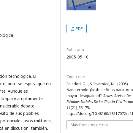
PDF
ológica
Publicado
2005-05-10
ión tecnológica. El
Cómo citar
te, pero se espera que en
Foladori, G. ., & Invernizzi, N. . (2005).
Nanotecnología: ¿beneficios para todo
nte. Aunque es
mayor desigualdad?.
Redes. Revista De
 limpia y ampliamente
Estudios Sociales De La Ciencia Y La Tecno
nsiderable debate.
11
(21), 55–75.
ito de sus posibles
https://doi.org/10.48160/18517072re2
potenciales usos militares
Más formatos de cita
tá en discusión, también,