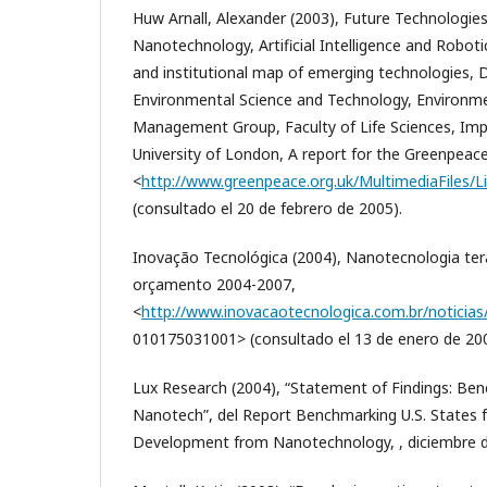
Huw Arnall, Alexander (2003), Future Technologies
Nanotechnology, Artificial Intelligence and Robotics
and institutional map of emerging technologies,
Environmental Science and Technology, Environme
Management Group, Faculty of Life Sciences, Imp
University of London, A report for the Greenpeac
<
http://www.greenpeace.org.uk/MultimediaFiles/Li
(consultado el 20 de febrero de 2005).
Inovação Tecnológica (2004), Nanotecnologia ter
orçamento 2004-2007,
<
http://www.inovacaotecnologica.com.br/noticias/
010175031001> (consultado el 13 de enero de 200
Lux Research (2004), “Statement of Findings: Benc
Nanotech”, del Report Benchmarking U.S. States 
Development from Nanotechnology, , diciembre d