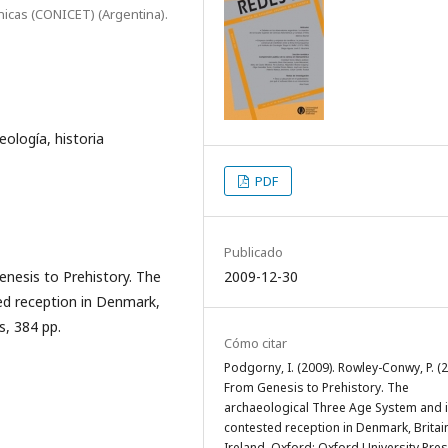
nicas (CONICET) (Argentina).
eología, historia
PDF
Publicado
enesis to Prehistory. The
2009-12-30
ed reception in Denmark,
s, 384 pp.
Cómo citar
Podgorny, I. (2009). Rowley-Conwy, P. (2
From Genesis to Prehistory. The
archaeological Three Age System and i
contested reception in Denmark, Britai
Ireland, Oxford: Oxford University Pres