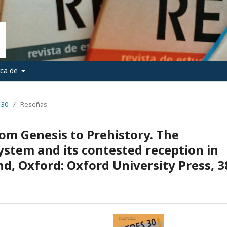
rca de
 30
/
Reseñas
rom Genesis to Prehistory. The
ystem and its contested reception in
nd, Oxford: Oxford University Press, 3