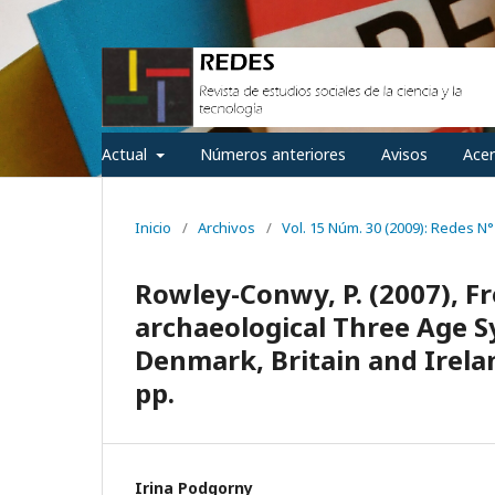
Actual
Números anteriores
Avisos
Ace
Inicio
/
Archivos
/
Vol. 15 Núm. 30 (2009): Redes N°
Rowley-Conwy, P. (2007), F
archaeological Three Age S
Denmark, Britain and Irela
pp.
Irina Podgorny