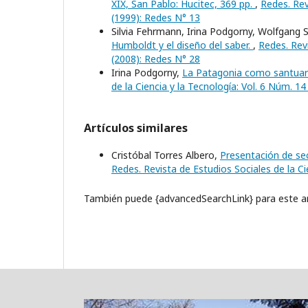
XIX, San Pablo: Hucitec, 369 pp.
,
Redes. Rev
(1999): Redes N° 13
Silvia Fehrmann, Irina Podgorny, Wolfgang 
Humboldt y el diseño del saber.
,
Redes. Revi
(2008): Redes N° 28
Irina Podgorny,
La Patagonia como santuario 
de la Ciencia y la Tecnología: Vol. 6 Núm. 1
Artículos similares
Cristóbal Torres Albero,
Presentación de se
Redes. Revista de Estudios Sociales de la Ci
También puede {advancedSearchLink} para este ar