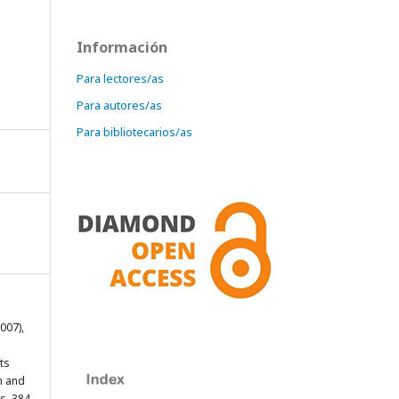
Información
Para lectores/as
Para autores/as
Para bibliotecarios/as
007),
ts
n and
s, 384