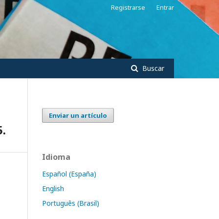
Registrarse
Entrar
Buscar
Enviar un artículo
5.
Idioma
Español (España)
English
Português (Brasil)