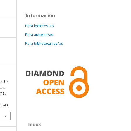
Información
Para lectores/as
Para autores/as
Para bibliotecarios/as
in. Un
des.
 Y La
4.890