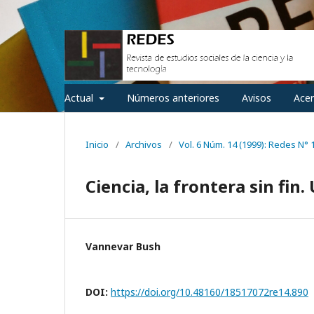
Actual
Números anteriores
Avisos
Ace
Inicio
/
Archivos
/
Vol. 6 Núm. 14 (1999): Redes N° 
Ciencia, la frontera sin fin.
Vannevar Bush
DOI:
https://doi.org/10.48160/18517072re14.890