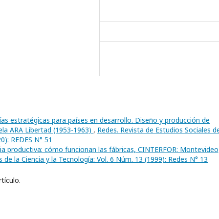
as estratégicas para países en desarrollo. Diseño y producción de
ela ARA Libertad (1953-1963)
,
Redes. Revista de Estudios Sociales de
020): REDES N° 51
iencia productiva: cómo funcionan las fábricas, CINTERFOR: Montevideo
 de la Ciencia y la Tecnología: Vol. 6 Núm. 13 (1999): Redes N° 13
tículo.