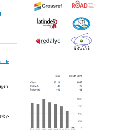
4
ta de
rigen
e
s/by-