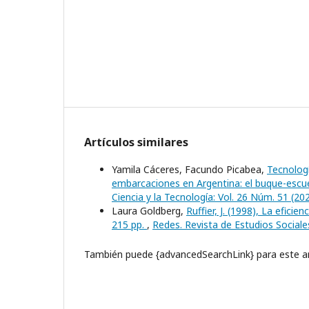
Artículos similares
Yamila Cáceres, Facundo Picabea,
Tecnologí
embarcaciones en Argentina: el buque-escu
Ciencia y la Tecnología: Vol. 26 Núm. 51 (2
Laura Goldberg,
Ruffier, J. (1998), La efic
215 pp.
,
Redes. Revista de Estudios Sociales
También puede {advancedSearchLink} para este ar