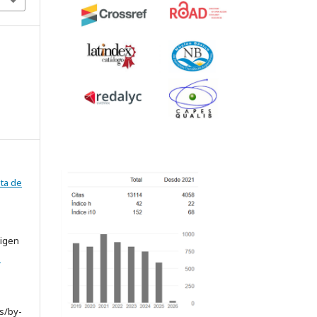
ta de
rigen
e
s/by-