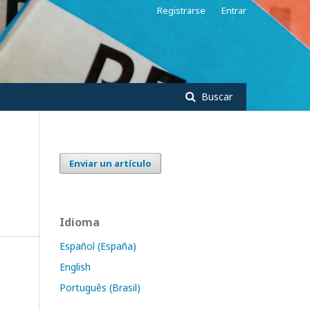
Registrarse
Entrar
Buscar
Enviar un artículo
Idioma
Español (España)
English
Português (Brasil)