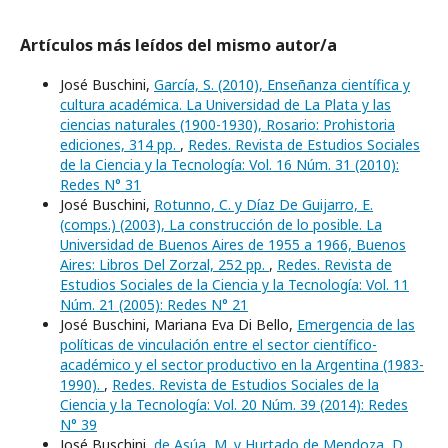
Artículos más leídos del mismo autor/a
José Buschini,
García, S. (2010), Enseñanza científica y
cultura académica. La Universidad de La Plata y las
ciencias naturales (1900-1930), Rosario: Prohistoria
ediciones, 314 pp.
,
Redes. Revista de Estudios Sociales
de la Ciencia y la Tecnología: Vol. 16 Núm. 31 (2010):
Redes N° 31
José Buschini,
Rotunno, C. y Díaz De Guijarro, E.
(comps.) (2003), La construcción de lo posible. La
Universidad de Buenos Aires de 1955 a 1966, Buenos
Aires: Libros Del Zorzal, 252 pp.
,
Redes. Revista de
Estudios Sociales de la Ciencia y la Tecnología: Vol. 11
Núm. 21 (2005): Redes N° 21
José Buschini, Mariana Eva Di Bello,
Emergencia de las
políticas de vinculación entre el sector científico-
académico y el sector productivo en la Argentina (1983-
1990).
,
Redes. Revista de Estudios Sociales de la
Ciencia y la Tecnología: Vol. 20 Núm. 39 (2014): Redes
N° 39
José Buschini,
de Asúa, M. y Hurtado de Mendoza, D.