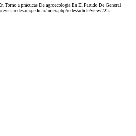
 En Torno a prácticas De agroecología En El Partido De General
/revistaredes.unq.edu.ar/index.php/redes/article/view/225.