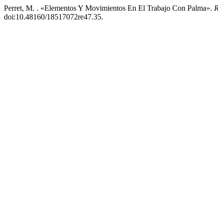
Perret, M. . «Elementos Y Movimientos En El Trabajo Con Palma».
R
doi:10.48160/18517072re47.35.