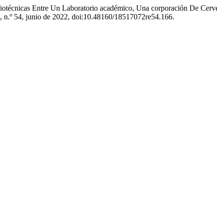
ociotécnicas Entre Un Laboratorio académico, Una corporación De Cer
8, n.º 54, junio de 2022, doi:10.48160/18517072re54.166.