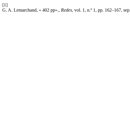
[1]
G. A. Lemarchand, « 402 pp».,
Redes
, vol. 1, n.º 1, pp. 162–167, sep