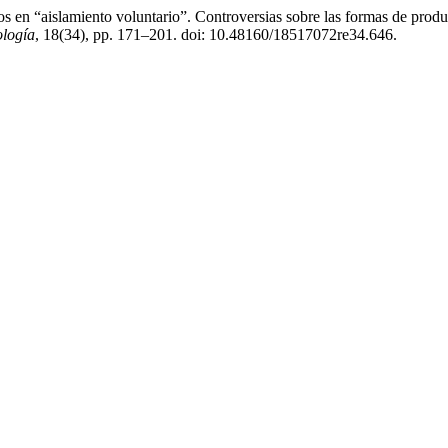
os en “aislamiento voluntario”. Controversias sobre las formas de produ
ología
, 18(34), pp. 171–201. doi: 10.48160/18517072re34.646.