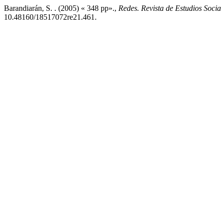
Barandiarán, S. . (2005) « 348 pp».,
Redes. Revista de Estudios Socia
10.48160/18517072re21.461.