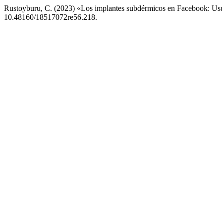
Rustoyburu, C. (2023) «Los implantes subdérmicos en Facebook: Usua
10.48160/18517072re56.218.