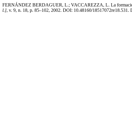
FERNÁNDEZ BERDAGUER, L.; VACCAREZZA, L. La formación en inno
l.]
, v. 9, n. 18, p. 85–102, 2002. DOI: 10.48160/18517072re18.531. Di