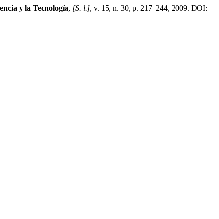
encia y la Tecnología
,
[S. l.]
, v. 15, n. 30, p. 217–244, 2009. DOI: