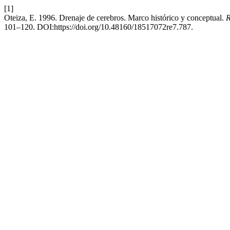
[1]
Oteiza, E. 1996. Drenaje de cerebros. Marco histórico y conceptual.
R
101–120. DOI:https://doi.org/10.48160/18517072re7.787.