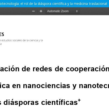
ecnología: el rol de la diáspora científica y la medicina traslacional