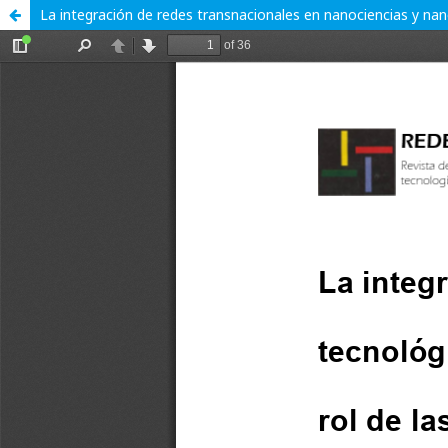
La integración de redes transnacionales en nanociencias y nanot